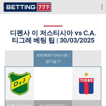
디펜사 이 저스티시아 vs C.A.
티그레 베팅 팁 |
30/03/2025
프리메라 디비시온 |
경기일 11
디펜사 이 저스
30/03/2025
|