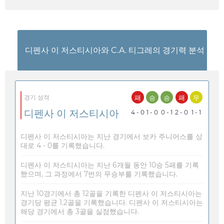
디펜사 이 저스티시아와 C.A. 티그레의 경기력 분석
패
승
승
패
무
경기 성적
디펜사 이 저스티시아
4 - 0
1 - 0
0 - 1
2 - 0
1 - 1
디펜사 이 저스티시아는 지난 경기에서 보카 주니어스를 상
대로 4 - 0를 기록했습니다.
디펜사 이 저스티시아는 지난 6개월 동안 10승 5패를 기록
했으며, 그 과정에서 7번의 무승부를 기록했습니다.
지난 10경기에서 총 12골을 기록한 디펜사 이 저스티시아는
경기당 평균 1.2골을 기록했습니다. 디펜사 이 저스티시아는
해당 경기에서 총 3골을 실점했습니다.