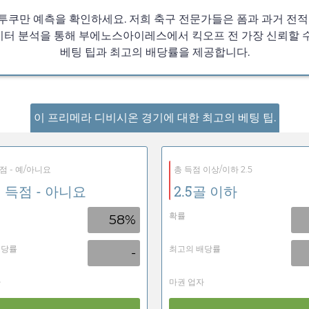
쿠만 예측을 확인하세요. 저희 축구 전문가들은 폼과 과거 전적
 데이터 분석을 통해 부에노스아이레스에서 킥오프 전 가장 신뢰할
베팅 팁과 최고의 배당률을 제공합니다.
이 프리메라 디비시온 경기에 대한 최고의 베팅 팁.
점 - 예/아니요
총 득점 이상/이하 2.5
 득점 - 아니요
2.5골 이하
확률
58%
배당률
최고의 배당률
-
자
마권 업자