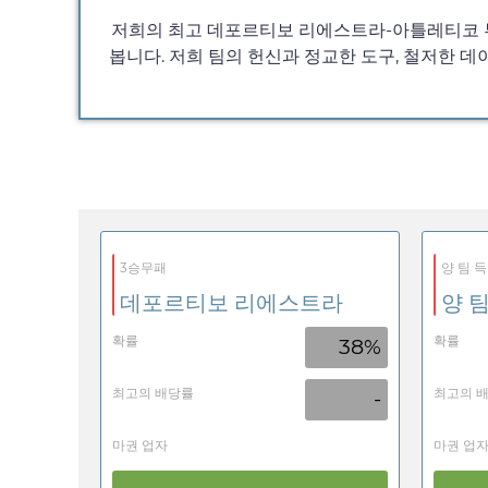
저희의 최고 데포르티보 리에스트라-아틀레티코 투
봅니다. 저희 팀의 헌신과 정교한 도구, 철저한
3승무패
양 팀 득
데포르티보 리에스트라
양 팀
확률
확률
38%
최고의 배당률
최고의 
-
마권 업자
마권 업