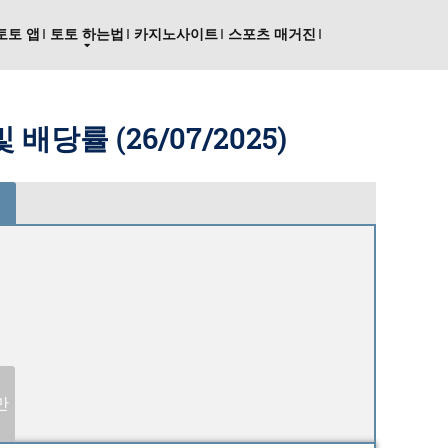
토토 앱
토토 하는법
카지노사이트
스포츠 매거진
 배당률 (
26/07/2025
)
만