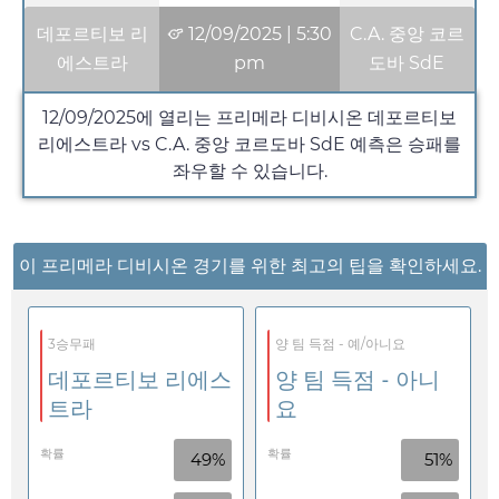
데포르티보 리
12/09/2025
|
5:30
C.A. 중앙 코르
에스트라
pm
도바 SdE
12/09/2025
에 열리는 프리메라 디비시온 데포르티보
리에스트라 vs C.A. 중앙 코르도바 SdE 예측은 승패를
좌우할 수 있습니다.
이 프리메라 디비시온 경기를 위한 최고의 팁을 확인하세요.
3승무패
양 팀 득점 - 예/아니요
데포르티보 리에스
양 팀 득점 - 아니
트라
요
확률
확률
49%
51%