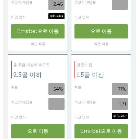
최고의 배당률
최고의 배당률
2.45
-
마권 업자
마권 업자
Emirbet
으로 이동
으로 이동
약관 적용
약관 적용
총 득점 이상/이하 2.5
전문가 팁
2.5골 이하
1.5골 이상
확률
확률
54%
71%
최고의 배당률
최고의 배당률
-
1.71
마권 업자
마권 업자
으로 이동
Emirbet
으로 이동