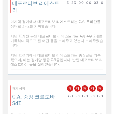
데포르티보 리에스트
3 - 2
3 - 0
0 - 0
0 - 0
3 - 0
라
마지막 경기에서 데포르티보 리에스트라는 C.A. 우라칸를
상대로 3 - 2를 기록했습니다.
지난 10개월 동안 데포르티보 리에스트라은 4승 4무 2패를
기록하며 킥오프 전 어떤 폼을 보여주고 있는지 보여주었습
니다.
지난 10경기에서 데포르티보 리에스트라는 총 9골을 기록
했으며, 이는 경기당 평균 0.9골입니다. 반면 데포르티보 리
에스트라는 골을 실점했습니다.
패
패
패
패
패
경기 성적
C.A. 중앙 코르도바
3 - 1
1 - 2
1 - 0
1 - 2
1 - 0
SdE