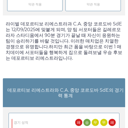
약관 적용
약관 적용
라이벌 데포르티보 리에스트라과 C.A. 중앙 코르도바 SdE
는
12/09/2025
에 맞붙게 되며, 양 팀 서포터들은 길레르모
라자 스타디움에서 90분 경기가 끝날 때 자신이 응원하는
팀이 승리하기를 바랄 것입니다. 이러한 매치업은 치열한
경쟁으로 유명합니다.하지만 최근 폼을 바탕으로 이번 1 매
치데이에 서포터들을 행복하게 집으로 돌려보낼 우승 후보
는 데포르티보 리에스트라입니다.
데포르티보 리에스트라와 C.A. 중앙 코르도바 SdE의 경기
력 통계
패
승
무
무
패
경기 성적