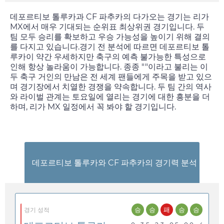
데포르티보 톨루카과 CF 파추카의 다가오는 경기는 리가
MX에서 매우 기대되는 순위표 최상위권 경기입니다. 두
팀 모두 승리를 확보하고 우승 가능성을 높이기 위해 결의
를 다지고 있습니다.경기 전 분석에 따르면 데포르티보 톨
루카이 약간 우세하지만 축구의 예측 불가능한 특성으로
인해 항상 놀라움이 가능합니다. 종종 ""이라고 불리는 이
두 축구 거인의 만남은 전 세계 팬들에게 주목을 받고 있으
며 경기장에서 치열한 경쟁을 약속합니다. 두 팀 간의 역사
와 라이벌 관계는
토요일
에 열리는 경기에 대한 흥분을 더
하며, 리가 MX 일정에서 꼭 봐야 할 경기입니다.
데포르티보 톨루카와 CF 파추카의 경기력 분석
승
승
패
승
승
경기 성적