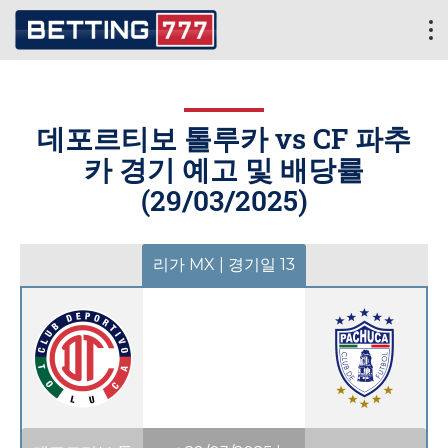
데포르티보 톨루카 vs CF 파추
카 경기 예고 및 배당률
(
29/03/2025
)
리가 MX | 경기일 13