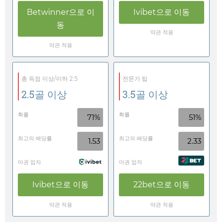
Betwinner
으로 이
Ivibet
으로 이동
동
약관 적용
약관 적용
총 득점 이상/이하 2.5
전문가 팁
2.5골 이상
3.5골 이상
확률
확률
71%
51%
최고의 배당률
최고의 배당률
1.53
2.33
마권 업자
마권 업자
Ivibet
으로 이동
22bet
으로 이동
약관 적용
약관 적용