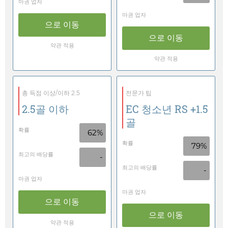
마권 업자
마권 업자
으로 이동
으로 이동
약관 적용
약관 적용
총 득점 이상/이하 2.5
전문가 팁
2.5골 이하
EC 청소년 RS +1.5
골
확률
62%
확률
79%
최고의 배당률
-
최고의 배당률
-
마권 업자
마권 업자
으로 이동
으로 이동
약관 적용