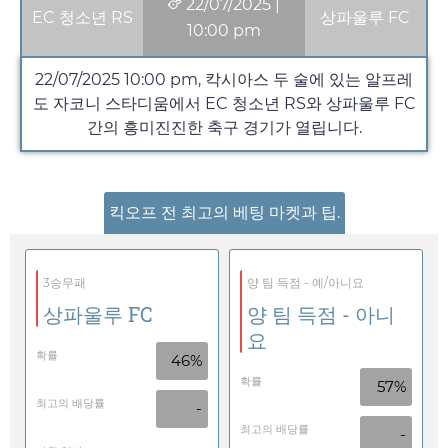
22/07/2025
|
EC 청소년 RS
상파울루 FC
10:00 pm
22/07/2025
10:00 pm
, 칵시아스 두 술에 있는 알프레
도 자코니 스타디움에서 EC 청소년 RS와 상파울루 FC
간의 흥미진진한 축구 경기가 열립니다.
킥오프 전 최고의 베팅 마켓과 팁.
3승무패
양 팀 득점 - 예/아니요
상파울루 FC
양 팀 득점 - 아니
요
확률
46%
확률
57%
최고의 배당률
-
최고의 배당률
-