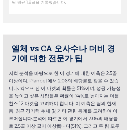
당 평균 1.8골을 기록했습니다.
엘체 vs CA 오사수나 더비 경
기에 대한 전문가 팁
저희 분석을 바탕으로 한 이 경기에 대한 예측은 2.5골
이상이며,
Planbet
에서
2.06
의 배당률로 찾을 수 있습
니다. 킥오프 전 이 마켓의 확률은 51%이며, 성공 가능성
을 높이고 싶은 사람들은 확률이 74%로 높아지는 더블
찬스 12 마켓을 고려해야 합니다. 이 예측은 팀의 현재
폼, 최근 경기력 추세 및 기타 관련 통계를 고려하여 이
루어집니다.분석에 따르면 이 경기에서
2.06
의 배당률
로 2.5골 이상 골이 예상됩니다(51%). 그리고 두 팀 모두