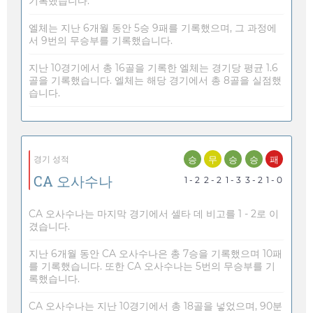
기록했습니다.
엘체는 지난 6개월 동안 5승 9패를 기록했으며, 그 과정에
서 9번의 무승부를 기록했습니다.
지난 10경기에서 총 16골을 기록한 엘체는 경기당 평균 1.6
골을 기록했습니다. 엘체는 해당 경기에서 총 8골을 실점했
습니다.
승
무
승
승
패
경기 성적
CA 오사수나
1 - 2
2 - 2
1 - 3
3 - 2
1 - 0
CA 오사수나는 마지막 경기에서 셀타 데 비고를 1 - 2로 이
겼습니다.
지난 6개월 동안 CA 오사수나은 총 7승을 기록했으며 10패
를 기록했습니다. 또한 CA 오사수나는 5번의 무승부를 기
록했습니다.
CA 오사수나는 지난 10경기에서 총 18골을 넣었으며, 90분