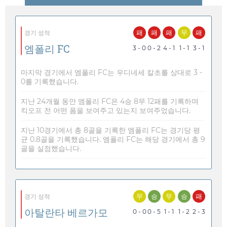
패
패
패
무
패
경기 성적
엠폴리 FC
3 - 0
0 - 2
4 - 1
1 - 1
3 - 1
마지막 경기에서 엠폴리 FC는 우디네세 칼초를 상대로 3 -
0를 기록했습니다.
지난 24개월 동안 엠폴리 FC은 4승 8무 12패를 기록하며
킥오프 전 어떤 폼을 보여주고 있는지 보여주었습니다.
지난 10경기에서 총 8골을 기록한 엠폴리 FC는 경기당 평
균 0.8골을 기록했습니다. 엠폴리 FC는 해당 경기에서 총 9
골을 실점했습니다.
무
승
무
승
패
경기 성적
아탈란타 베르가모
0 - 0
0 - 5
1 - 1
1 - 2
2 - 3