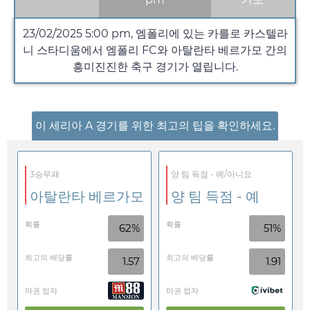
23/02/2025
5:00 pm
, 엠폴리에 있는 카를로 카스텔라
니 스타디움에서 엠폴리 FC와 아탈란타 베르가모 간의
흥미진진한 축구 경기가 열립니다.
이 세리아 A 경기를 위한 최고의 팁을 확인하세요.
3승무패
양 팀 득점 - 예/아니요
아탈란타 베르가모
양 팀 득점 - 예
확률
확률
62%
51%
최고의 배당률
최고의 배당률
1.57
1.91
마권 업자
마권 업자