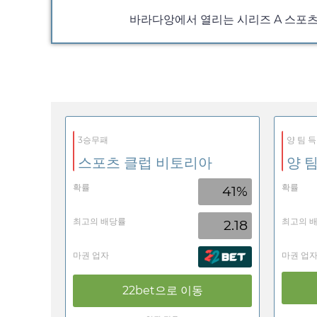
바라다앙에서 열리는 시리즈 A 스포츠 
3승무패
양 팀 득
스포츠 클럽 비토리아
양 팀
확률
확률
41%
최고의 배당률
최고의 
2.18
마권 업자
마권 업
22bet
으로 이동