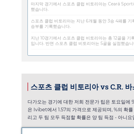
마지막 경기에서 스포츠 클럽 비토리아는 Ceará Sportin
했습니다.
스포츠 클럽 비토리아는 지난 6개월 동안 3승 4패를 기
승부를 기록했습니다.
지난 10경기에서 스포츠 클럽 비토리아는 총 12골을 기록
입니다. 반면 스포츠 클럽 비토리아는 5골을 실점했습니
스포츠 클럽 비토리아 vs C.R.
다가오는 경기에 대한 저희 전문가 팁은
토요일
에 
은
Ivibet
에서
1.57
의 가격으로 제공되며, %의 확
리고 두 팀 모두 득점할 확률은 양 팀 득점 - 아니요입