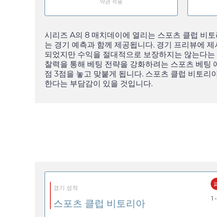
약관 적용
시리즈 A의 8 매치데이에 열리는 스포츠 클럽 비토리아
는 경기 예측과 함께 제공됩니다. 경기 프리뷰에 
되었지만 수익을 절대적으로 보장하지는 않는다는 점
찰력을 통해 베팅 전략을 강화하려는 스포츠 베팅
점 3점을 놓고 맞붙게 됩니다. 스포츠 클럽 비토리
한다는 부담감이 있을 것입니다.
경기 성적
1 
스포츠 클럽 비토리아