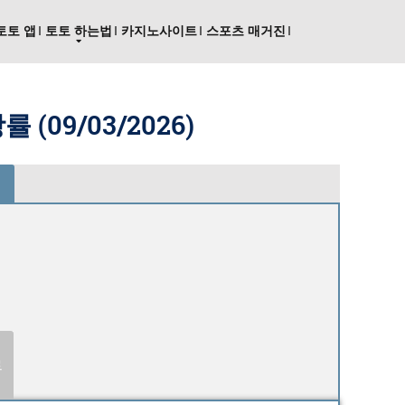
토토 앱
토토 하는법
카지노사이트
스포츠 매거진
률 (
09/03/2026
)
르