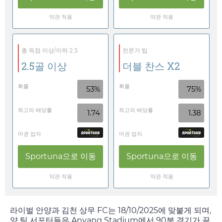
약관 적용
약관 적용
총 득점 이상/이하 2.5
전문가 팁
2.5골 이상
더블 찬스 X2
확률
확률
53%
75%
최고의 배당률
최고의 배당률
1.74
1.38
마권 업자
마권 업자
Sportuna
으로 이동
Sportuna
으로 이동
약관 적용
약관 적용
라이벌 안양과 김천 상무 FC는
18/10/2025
에 맞붙게 되며,
양 팀 서포터들은 Anyang Stadium에서 90분 경기가 끝