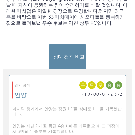
날 때 자신이 응원하는 팀이 승리하기를 바랄 것입니다. 이
러한 매치업은 치열한 경쟁으로 유명합니다.하지만 최근
폼을 바탕으로 이번 33 매치데이에 서포터들을 행복하게
집으로 돌려보낼 우승 후보는 김천 상무 FC입니다.
상대 전적 비교
무
무
무
승
승
경기 성적
안양
1 - 1
0 - 0
0 - 0
1 - 2
3 - 2
마지막 경기에서 안양는 강원 FC를 상대로 1 - 1를 기록했습
니다.
안양는 지난 6개월 동안 4승 6패를 기록했으며, 그 과정에
서 3번의 무승부를 기록했습니다.