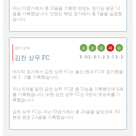
지난 10경기에서 총 12골을 기록한 안양는 경기당 평균 1.2
골을 기록했습니다. 안양는 해당 경기에서 총 3골을 실점했
습니다.
승
승
승
패
승
경기 성적
김천 상무 FC
3 - 0
2 - 0
1 - 2
2 - 1
3 - 2
마지막 경기에서 김천 상무 FC는 울산 현대 FC와 경기했을
때 3 - 0를 기록했습니다.
지난 6개월 동안 김천 상무 FC은 총 12승을 기록했으며 6패
를 기록했습니다. 또한 김천 상무 FC는 5번의 무승부를 기
록했습니다.
김천 상무 FC는 지난 10경기에서 총 24골을 넣었으며, 90
분당 평균 2.4골을 기록했습니다.