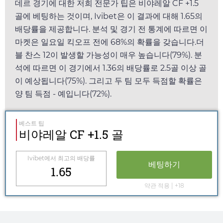
데르 경기에 대한 저희 전문가 팁은 비야레알 CF +1.5
골에 베팅하는 것이며,
Ivibet
은 이 결과에 대해
1.65
의
배당률을 제공합니다. 분석 및 경기 전 통계에 따르면 이
마켓은
일요일
킥오프 전에 68%의 확률을 갖습니다.더
블 찬스 12이 발생할 가능성이 매우 높습니다(79%). 분
석에 따르면 이 경기에서
1.36
의 배당률로 2.5골 이상 골
이 예상됩니다(75%). 그리고 두 팀 모두 득점할 확률은
양 팀 득점 - 예입니다(72%).
베스트 팁
비야레알 CF +1.5 골
Ivibet
에서 최고의 배당률
베팅하기
1.65
약관 적용 | +18