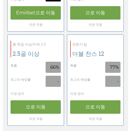
Emirbet
으로 이동
으로 이동
약관 적용
약관 적용
총 득점 이상/이하 2.5
전문가 팁
2.5골 이상
더블 찬스 12
확률
확률
66%
77%
최고의 배당률
최고의 배당률
-
-
마권 업자
마권 업자
으로 이동
으로 이동
약관 적용
약관 적용