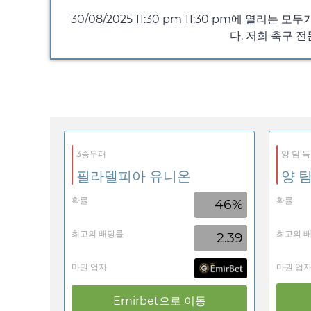
30/08/2025 11:30 pm
11:30 pm
에 열리는 모두
다. 저희 축구 
3승무패
양 팀 득
필라델피아 유니온
양 팀
확률
확률
46%
최고의 배당률
최고의 
2.39
마권 업자
마권 업
Emirbet
으로 이동