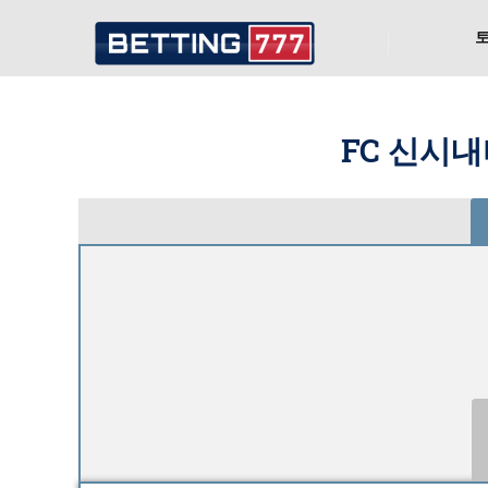
FC 신시내