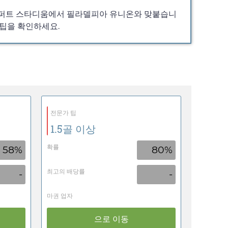
니퍼트 스타디움에서 필라델피아 유니온와 맞붙습니
 팁을 확인하세요.
전문가 팁
1.5골 이상
확률
58%
80%
최고의 배당률
-
-
마권 업자
으로 이동