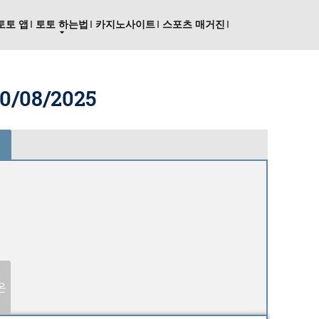
토토 앱
토토 하는법
카지노사이트
스포츠 매거진
0/08/2025
온