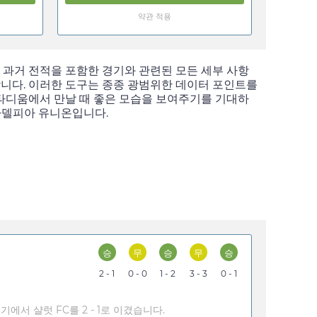
약관 적용
 과거 전적을 포함한 경기와 관련된 모든 세부 사항
합니다. 이러한 도구는 종종 광범위한 데이터 포인트를
타디움에서 만날 때 좋은 모습을 보여주기를 기대하
필라델피아 유니온입니다.
승
무
승
무
승
2 - 1
0 - 0
1 - 2
3 - 3
0 - 1
서 샬럿 FC를 2 - 1로 이겼습니다.