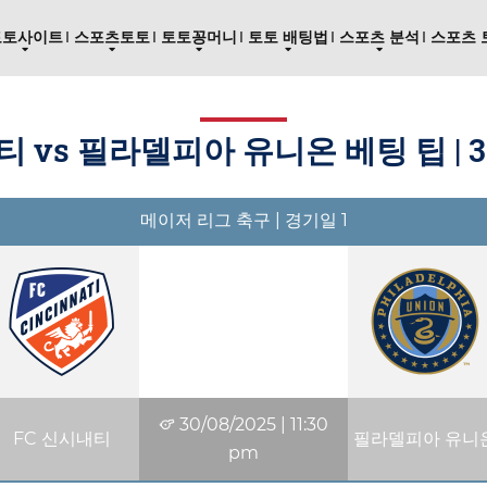
토토사이트
스포츠토토
토토꽁머니
토토 배팅법
스포츠 분석
스포츠 
티 vs 필라델피아 유니온 베팅 팁 |
3
메이저 리그 축구 | 경기일 1
30/08/2025
|
11:30
FC 신시내티
필라델피아 유니
pm