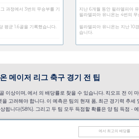
 그 과정에서 3번의 무승부를 기
지난 6개월 동안 필라델피아 유
필라델피아 유니온는 4번의 무
당 평균 1.6골을 기록했습니다.
필라델피아 유니온는 지난 10경기
습니다.
온 메이저 리그 축구 경기 전 팁
5골 이상이며,
에서
의 배당률로 찾을 수 있습니다. 킥오프 전 이 
마켓을 고려해야 합니다. 이 예측은 팀의 현재 폼, 최근 경기력 추
상됩니다(58%). 그리고 두 팀 모두 득점할 확률은 양 팀 득점 - 예
에서 최고의 배당률