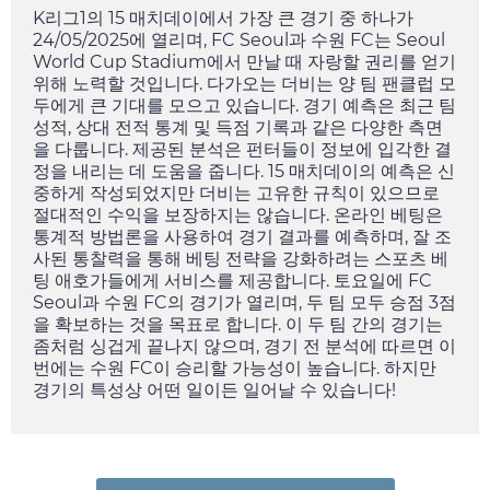
K리그1의 15 매치데이에서 가장 큰 경기 중 하나가
24/05/2025
에 열리며, FC Seoul과 수원 FC는 Seoul
World Cup Stadium에서 만날 때 자랑할 권리를 얻기
위해 노력할 것입니다. 다가오는 더비는 양 팀 팬클럽 모
두에게 큰 기대를 모으고 있습니다. 경기 예측은 최근 팀
성적, 상대 전적 통계 및 득점 기록과 같은 다양한 측면
을 다룹니다. 제공된 분석은 펀터들이 정보에 입각한 결
정을 내리는 데 도움을 줍니다. 15 매치데이의 예측은 신
중하게 작성되었지만 더비는 고유한 규칙이 있으므로
절대적인 수익을 보장하지는 않습니다. 온라인 베팅은
통계적 방법론을 사용하여 경기 결과를 예측하며, 잘 조
사된 통찰력을 통해 베팅 전략을 강화하려는 스포츠 베
팅 애호가들에게 서비스를 제공합니다.
토요일
에 FC
Seoul과 수원 FC의 경기가 열리며, 두 팀 모두 승점 3점
을 확보하는 것을 목표로 합니다. 이 두 팀 간의 경기는
좀처럼 싱겁게 끝나지 않으며, 경기 전 분석에 따르면 이
번에는 수원 FC이 승리할 가능성이 높습니다. 하지만
경기의 특성상 어떤 일이든 일어날 수 있습니다!