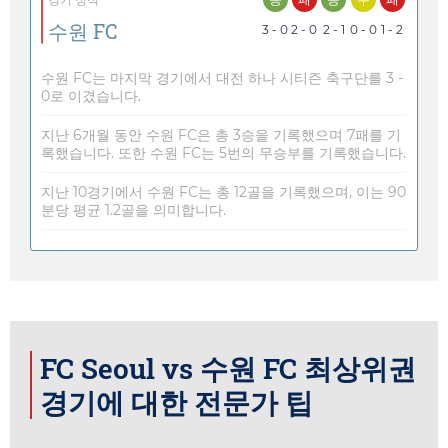
수원 FC
3 - 0
2 - 0
2 - 1
0 - 0
1 - 2
수원 FC는 마지막 경기에서 대전 하나 시티즌 축구단를 3 -
0로 이겼습니다.
지난 6개월 동안 수원 FC은 총 3승을 기록했으며 7패를 기
록했습니다. 또한 수원 FC는 5번의 무승부를 기록했습니다.
지난 10경기에서 수원 FC는 총 12골을 기록했으며, 이는 90
분당 평균 1.2골을 의미합니다.
FC Seoul vs 수원 FC 최상위권
경기에 대한 전문가 팁