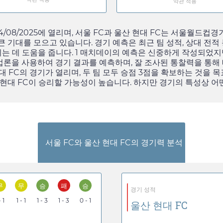
약관 적용
4/08/2025
에 열리며, 서울 FC과 울산 현대 FC는 서울월드컵
 기대를 모으고 있습니다. 경기 예측은 최근 팀 성적, 상대 전적
는 데 도움을 줍니다. 1 매치데이의 예측은 신중하게 작성되었
법론을 사용하여 경기 결과를 예측하며, 잘 조사된 통찰력을 통
현대 FC의 경기가 열리며, 두 팀 모두 승점 3점을 확보하는 것을 
 현대 FC이 승리할 가능성이 높습니다. 하지만 경기의 특성상 어
서울 FC와 울산 현대 FC의 경기력 분석
무
무
승
패
승
경기 성적
- 1
1 - 1
1 - 3
1 - 3
0 - 1
울산 현대 FC