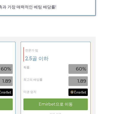
예측과 가장 매력적인 베팅 배당률!
전문가 팁
2.5골 이하
확률
60%
60%
최고의 배당률
1.89
1.89
마권 업자
Emirbet
으로 이동