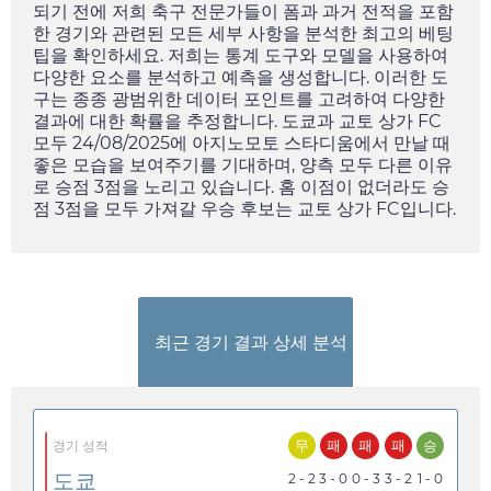
되기 전에 저희 축구 전문가들이 폼과 과거 전적을 포함
한 경기와 관련된 모든 세부 사항을 분석한 최고의 베팅
팁을 확인하세요. 저희는 통계 도구와 모델을 사용하여
다양한 요소를 분석하고 예측을 생성합니다. 이러한 도
구는 종종 광범위한 데이터 포인트를 고려하여 다양한
결과에 대한 확률을 추정합니다. 도쿄과 교토 상가 FC
모두
24/08/2025
에 아지노모토 스타디움에서 만날 때
좋은 모습을 보여주기를 기대하며, 양측 모두 다른 이유
로 승점 3점을 노리고 있습니다. 홈 이점이 없더라도 승
점 3점을 모두 가져갈 우승 후보는 교토 상가 FC입니다.
최근 경기 결과 상세 분석
무
패
패
패
승
경기 성적
도쿄
2 - 2
3 - 0
0 - 3
3 - 2
1 - 0