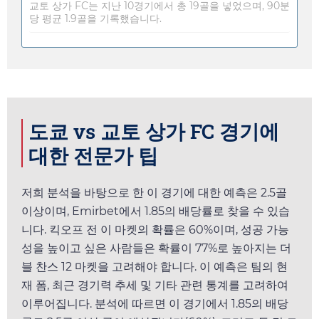
교토 상가 FC는 지난 10경기에서 총 19골을 넣었으며, 90분
당 평균 1.9골을 기록했습니다.
도쿄 vs 교토 상가 FC 경기에
대한 전문가 팁
저희 분석을 바탕으로 한 이 경기에 대한 예측은 2.5골
이상이며,
Emirbet
에서
1.85
의 배당률로 찾을 수 있습
니다. 킥오프 전 이 마켓의 확률은 60%이며, 성공 가능
성을 높이고 싶은 사람들은 확률이 77%로 높아지는 더
블 찬스 12 마켓을 고려해야 합니다. 이 예측은 팀의 현
재 폼, 최근 경기력 추세 및 기타 관련 통계를 고려하여
이루어집니다. 분석에 따르면 이 경기에서
1.85
의 배당