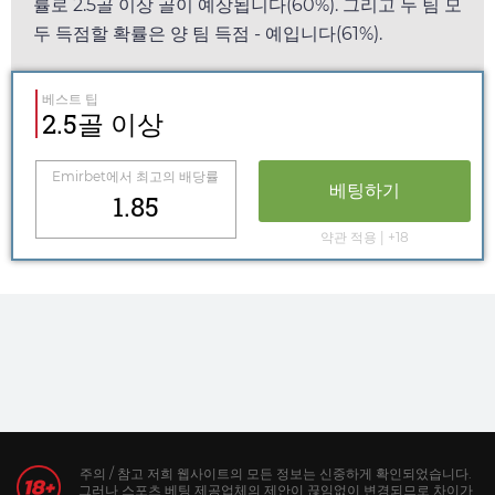
률로 2.5골 이상 골이 예상됩니다(60%). 그리고 두 팀 모
두 득점할 확률은 양 팀 득점 - 예입니다(61%).
베스트 팁
2.5골 이상
Emirbet
에서 최고의 배당률
베팅하기
1.85
약관 적용 | +18
주의 / 참고 저희 웹사이트의 모든 정보는 신중하게 확인되었습니다.
그러나 스포츠 베팅 제공업체의 제안이 끊임없이 변경되므로 차이가