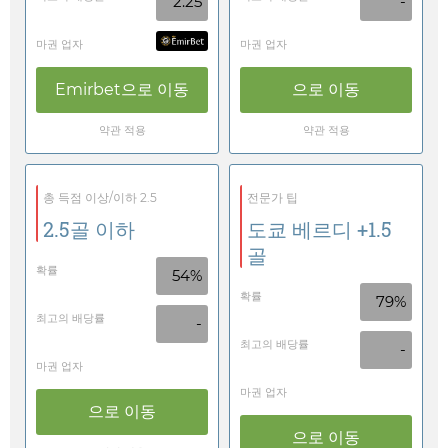
2.25
-
마권 업자
마권 업자
Emirbet
으로 이동
으로 이동
약관 적용
약관 적용
총 득점 이상/이하 2.5
전문가 팁
2.5골 이하
도쿄 베르디 +1.5
골
확률
54%
확률
79%
최고의 배당률
-
최고의 배당률
-
마권 업자
마권 업자
으로 이동
으로 이동