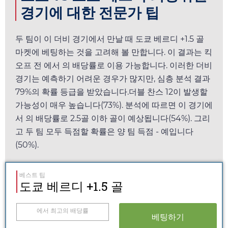
경기에 대한 전문가 팁
두 팀이 이 더비 경기에서 만날 때 도쿄 베르디 +1.5 골
마켓에 베팅하는 것을 고려해 볼 만합니다. 이 결과는 킥
오프 전
에서
의 배당률로 이용 가능합니다. 이러한 더비
경기는 예측하기 어려운 경우가 많지만, 심층 분석 결과
79%의 확률 등급을 받았습니다.더블 찬스 12이 발생할
가능성이 매우 높습니다(73%). 분석에 따르면 이 경기에
서
의 배당률로 2.5골 이하 골이 예상됩니다(54%). 그리
고 두 팀 모두 득점할 확률은 양 팀 득점 - 예입니다
(50%).
베스트 팁
도쿄 베르디 +1.5 골
에서 최고의 배당률
베팅하기