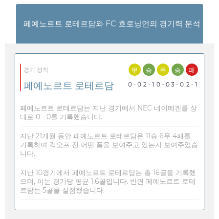
페예노르트 로테르담와 FC 흐로닝언의 경기력 분석
무
승
무
승
패
경기 성적
페예노르트 로테르담
0 - 0
2 - 1
0 - 0
3 - 0
2 - 1
페예노르트 로테르담는 지난 경기에서 NEC 네이메겐를 상
대로 0 - 0를 기록했습니다.
지난 21개월 동안 페예노르트 로테르담은 11승 6무 4패를
기록하며 킥오프 전 어떤 폼을 보여주고 있는지 보여주었습
니다.
지난 10경기에서 페예노르트 로테르담는 총 16골을 기록했
으며, 이는 경기당 평균 1.6골입니다. 반면 페예노르트 로테
르담는 5골을 실점했습니다.