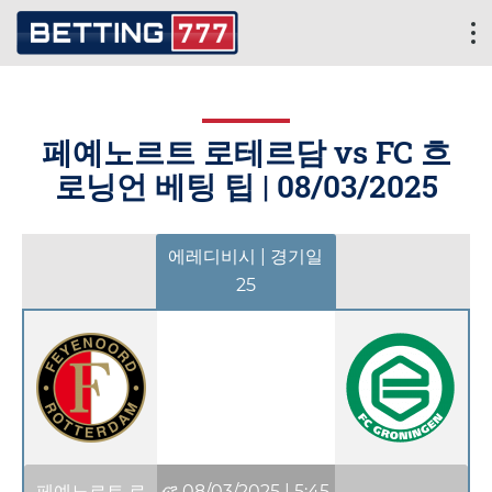
페예노르트 로테르담 vs FC 흐
로닝언 베팅 팁 |
08/03/2025
에레디비시 | 경기일
25
페예노르트 로
08/03/2025
|
5:45