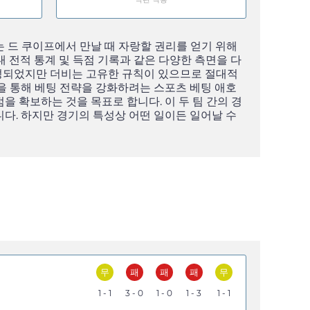
는 드 쿠이프에서 만날 때 자랑할 권리를 얻기 위해
대 전적 통계 및 득점 기록과 같은 다양한 측면을 다
작성되었지만 더비는 고유한 규칙이 있으므로 절대적
을 통해 베팅 전략을 강화하려는 스포츠 베팅 애호
을 확보하는 것을 목표로 합니다. 이 두 팀 간의 경
다. 하지만 경기의 특성상 어떤 일이든 일어날 수
무
패
패
패
무
1 - 1
3 - 0
1 - 0
1 - 3
1 - 1