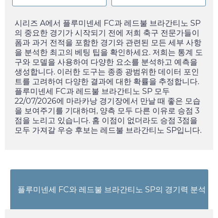
시리즈 A에서 플루미넨세 FC과 레드불 브라간티노 SP
의 중요한 경기가 시작되기 전에 저희 축구 전문가들이
폼과 과거 전적을 포함한 경기와 관련된 모든 세부 사항
을 분석한 최고의 베팅 팁을 확인하세요. 저희는 통계 도
구와 모델을 사용하여 다양한 요소를 분석하고 예측을
생성합니다. 이러한 도구는 종종 광범위한 데이터 포인
트를 고려하여 다양한 결과에 대한 확률을 추정합니다.
플루미넨세 FC과 레드불 브라간티노 SP 모두
22/07/2026
에 마라카낭 경기장에서 만날 때 좋은 모습
을 보여주기를 기대하며, 양측 모두 다른 이유로 승점 3
점을 노리고 있습니다. 홈 이점이 없더라도 승점 3점을
모두 가져갈 우승 후보는 레드불 브라간티노 SP입니다.
플루미넨세 FC와 레드불 브라간티노 SP의 경기력 분석