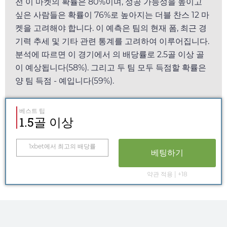
전 이 마켓의 확률은 80%이며, 성공 가능성을 높이고
싶은 사람들은 확률이 76%로 높아지는 더블 찬스 12 마
켓을 고려해야 합니다. 이 예측은 팀의 현재 폼, 최근 경
기력 추세 및 기타 관련 통계를 고려하여 이루어집니다.
분석에 따르면 이 경기에서
의 배당률로 2.5골 이상 골
이 예상됩니다(58%). 그리고 두 팀 모두 득점할 확률은
양 팀 득점 - 예입니다(59%).
베스트 팁
1.5골 이상
1xbet
에서 최고의 배당률
베팅하기
약관 적용 | +18