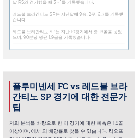
날 RS와 경기했을 때 3 - 1를 기록했습니다.
레드불 브라간티노 SP는 지난달에 9승, 2무, 6패를 기록했
습니다.
레드불 브라간티노 SP는 지난 10경기에서 총 19골을 넣었
으며, 90분당 평균 1.9골을 기록했습니다.
플루미넨세 FC vs 레드불 브라
간티노 SP 경기에 대한 전문가
팁
저희 분석을 바탕으로 한 이 경기에 대한 예측은 1.5골
이상이며,
에서
의 배당률로 찾을 수 있습니다. 킥오프