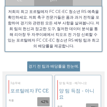
저희의 최고 포르탈레자 FC CE-EC 청소년 RS 예측을
확인하세요. 저희 축구 전문가들은 폼과 과거 전적을 포
함하여 경기와 관련된 모든 세부 사항을 살펴봅니다. 저
희 팀의 헌신과 정교한 도구, 철저한 데이터 분석을 통
해 리아창 두 자쿠이페에서 킥오프 전 가장 신뢰할 수
있는 포르탈레자 FC CE-EC 청소년 RS 베팅 팁과 최고
의 배당률을 제공합니다.
경기 전 팁과 배당률을 한눈에.
3승무패
양 팀 득점 - 예/아니요
포르탈레자 FC CE
양 팀 득점 - 아니
요
확률
42%
확률