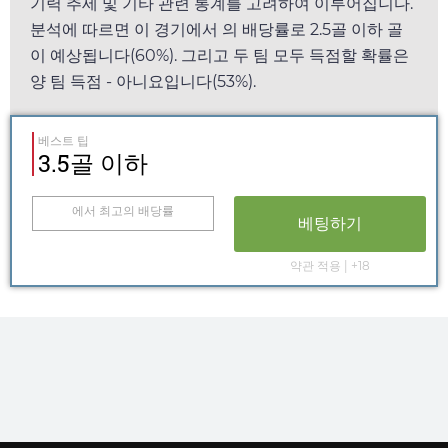
기력 추세 및 기타 관련 통계를 고려하여 이루어집니다.
분석에 따르면 이 경기에서
의 배당률로 2.5골 이하 골
이 예상됩니다(60%). 그리고 두 팀 모두 득점할 확률은
양 팀 득점 - 아니요입니다(53%).
베스트 팁
3.5골 이하
에서 최고의 배당률
베팅하기
약관 적용 | +18