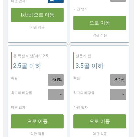
마권 업자
마권 업자
1xbet
으로 이동
으로 이동
약관 적용
약관 적용
총 득점 이상/이하 2.5
전문가 팁
2.5골 이하
3.5골 이하
확률
확률
60%
80%
최고의 배당률
최고의 배당률
-
-
마권 업자
마권 업자
으로 이동
으로 이동
약관 적용
약관 적용