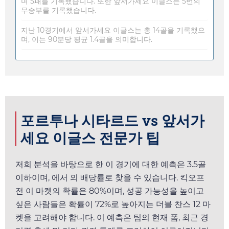
며 5패를 기록했습니다. 또한 앞서가세요 이글스는 5번의
무승부를 기록했습니다.
지난 10경기에서 앞서가세요 이글스는 총 14골을 기록했으
며, 이는 90분당 평균 1.4골을 의미합니다.
포르투나 시타르드 vs 앞서가
세요 이글스 전문가 팁
저희 분석을 바탕으로 한 이 경기에 대한 예측은 3.5골
이하이며,
에서
의 배당률로 찾을 수 있습니다. 킥오프
전 이 마켓의 확률은 80%이며, 성공 가능성을 높이고
싶은 사람들은 확률이 72%로 높아지는 더블 찬스 12 마
켓을 고려해야 합니다. 이 예측은 팀의 현재 폼, 최근 경