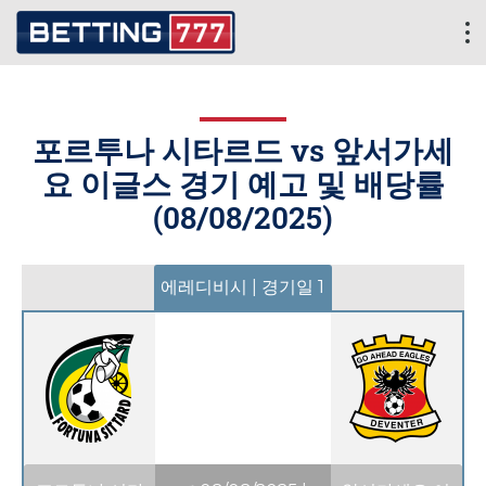
포르투나 시타르드 vs 앞서가세
요 이글스 경기 예고 및 배당률
(
08/08/2025
)
에레디비시 | 경기일 1