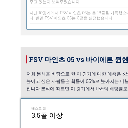
주고 있는지 보여주었습니다.
지난 10경기에서 FSV 마인츠 05는 총 18골을 기록했으
다. 반면 FSV 마인츠 05는 6골을 실점했습니다.
FSV 마인츠 05 vs 바이에른 
저희 분석을 바탕으로 한 이 경기에 대한 예측은 3.
높이고 싶은 사람들은 확률이 83%로 높아지는 더블 
집니다.분석에 따르면 이 경기에서
1.59
의 배당률로 
베스트 팁
3.5골 이상