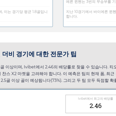
에른 뮌헨는 3번의 무승부를 
며, 이는 경기당 평균 1.8골입니
지난 10경기에서 바이에른 뮌헨
합니다.
뮌헨 더비 경기에 대한 전문가 팁
5골 이상이며,
Ivibet
에서
2.46
의 배당률로 찾을 수 있습니다. 킥
찬스 X2 마켓을 고려해야 합니다. 이 예측은 팀의 현재 폼, 최
2.5골 이상 골이 예상됩니다(73%). 그리고 두 팀 모두 득점할 확률
Ivibet
에서 최고의 배당률
2.46