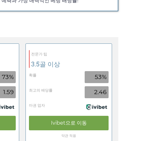
및 예측과 가장 매력적인 베팅 배당률!
전문가 팁
3.5골 이상
확률
73%
53%
최고의 배당률
1.59
2.46
마권 업자
Ivibet
으로 이동
약관 적용