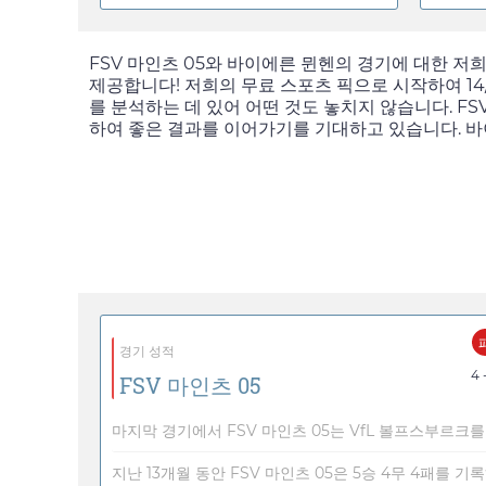
FSV 마인츠 05와 바이에른 뮌헨의 경기에 대한 
제공합니다! 저희의 무료 스포츠 픽으로 시작하여
14
를 분석하는 데 있어 어떤 것도 놓치지 않습니다. FS
하여 좋은 결과를 이어가기를 기대하고 있습니다. 바이
경기 성적
4 
FSV 마인츠 05
마지막 경기에서 FSV 마인츠 05는 VfL 볼프스부르크를 
지난 13개월 동안 FSV 마인츠 05은 5승 4무 4패를 