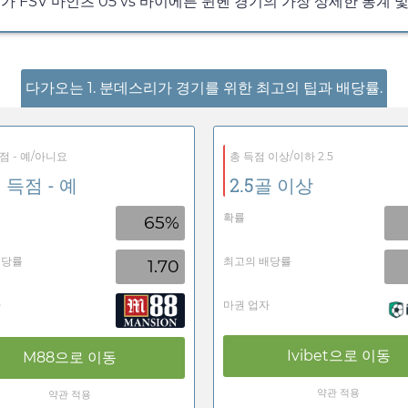
가 FSV 마인츠 05 vs 바이에른 뮌헨 경기의 가장 상세한 통계 
다가오는 1. 분데스리가 경기를 위한 최고의 팁과 배당률.
점 - 예/아니요
총 득점 이상/이하 2.5
 득점 - 예
2.5골 이상
확률
65%
배당률
최고의 배당률
1.70
자
마권 업자
Ivibet
으로 이동
M88
으로 이동
약관 적용
약관 적용