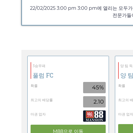
22/02/2025 3:00 pm
3:00 pm
에 열리는 모두가
전문가들이
3승무패
양 팀 득
풀럼 FC
양 팀
확률
확률
45%
최고의 배당률
최고의 
2.10
마권 업자
마권 업
M88
으로 이동