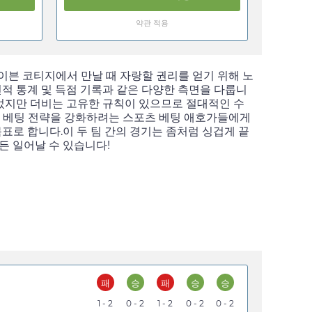
약관 적용
이븐 코티지에서 만날 때 자랑할 권리를 얻기 위해 노
전적 통계 및 득점 기록과 같은 다양한 측면을 다룹니
되었지만 더비는 고유한 규칙이 있으므로 절대적인 수
해 베팅 전략을 강화하려는 스포츠 베팅 애호가들에게
목표로 합니다.이 두 팀 간의 경기는 좀처럼 싱겁게 끝
든 일어날 수 있습니다!
패
승
패
승
승
1 - 2
0 - 2
1 - 2
0 - 2
0 - 2