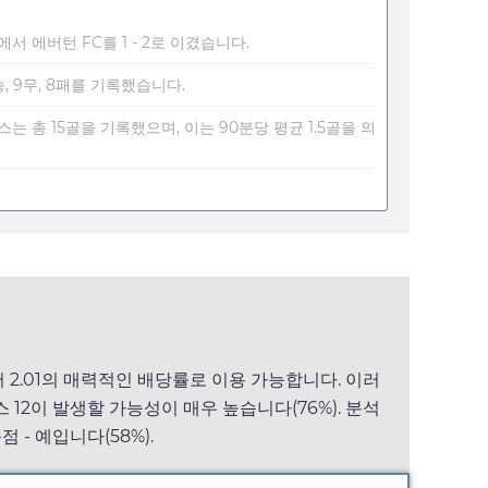
 에버턴 FC를 1 - 2로 이겼습니다.
 9무, 8패를 기록했습니다.
 총 15골을 기록했으며, 이는 90분당 평균 1.5골을 의
서
2.01
의 매력적인 배당률로 이용 가능합니다. 이러
12이 발생할 가능성이 매우 높습니다(76%). 분석
 - 예입니다(58%).