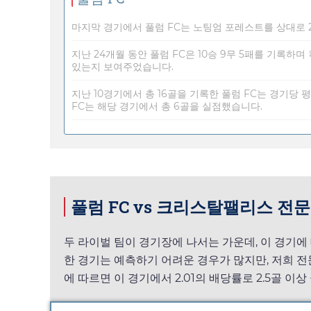
마지막 경기에서 풀럼 FC는 노팅엄 포레스트를 상대로 2 
지난 24개월 동안 풀럼 FC은 10승 9무 5패를 기록하
있는지 보여주었습니다.
지난 10경기에서 총 16골을 기록한 풀럼 FC는 경기당 평
FC는 해당 경기에서 총 6골을 실점했습니다.
풀럼 FC vs 크리스탈팰리스 전문
두 라이벌 팀이 경기장에 나서는 가운데, 이 경기에 
한 경기는 예측하기 어려운 경우가 많지만, 저희 전문
에 따르면 이 경기에서
2.01
의 배당률로 2.5골 이상 