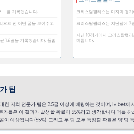
- 1를 기록했습니다.
크리스탈팰리스는 마지막 경기에서
며 킥오프 전 어떤 폼을 보여주고
크리스탈팰리스는 지난달에 7승,
지난 10경기에서 크리스탈팰리스는
균 1.6골을 기록했습니다. 풀럼
미합니다.
가 팁
대한 저희 전문가 팁은 2.5골 이상에 베팅하는 것이며,
Ivibet
에
가들은 이 결과가 발생할 확률이 55%라고 생각합니다.더블 찬스 
골이 예상됩니다(55%). 그리고 두 팀 모두 득점할 확률은 양 팀 득점