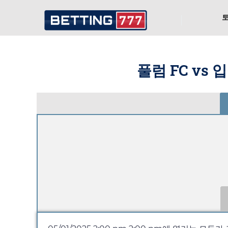
풀럼 FC vs 