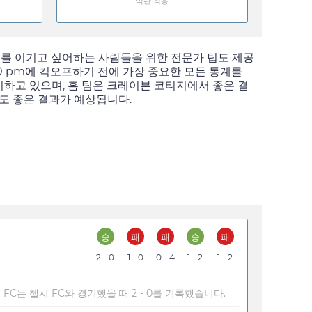
약관 적용
체를 이기고 싶어하는 사람들을 위한 전문가 팁도 제공
0 pm
에 킥오프하기 전에 가장 중요한 모든 통계를
비하고 있으며, 홈 팀은 크레이븐 코티지에서 좋은 결
에도 좋은 결과가 예상됩니다.
승
패
패
승
패
2 - 0
1 - 0
0 - 4
1 - 2
1 - 2
C는 첼시 FC와 경기했을 때 2 - 0를 기록했습니다.