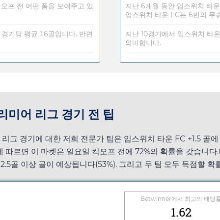
 킥오프 전 어떤 폼을 보여주고 있
지난 6개월 동안 입스위치 타운
입스위치 타운 FC는 6번의 무
 경기당 평균 1.6골입니다. 반면
지난 10경기에서 입스위치 타운 
의미합니다.
프리미어 리그 경기 전 팁
리그 경기에 대한 저희 전문가 팁은 입스위치 타운 FC +1.5 골
에 따르면 이 마켓은
일요일
킥오프 전에 72%의 확률을 갖습니다.
2.5골 이상 골이 예상됩니다(53%). 그리고 두 팀 모두 득점할 확률은
Betwinner
에서 최고의 배당
1.62