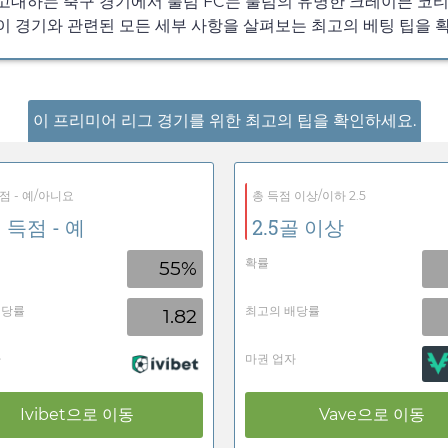
고대하는 축구 경기에서 풀럼 FC는 풀럼의 유명한 크레이븐 코티
 경기와 관련된 모든 세부 사항을 살펴보는 최고의 베팅 팁을 
이 프리미어 리그 경기를 위한 최고의 팁을 확인하세요.
점 - 예/아니요
총 득점 이상/이하 2.5
 득점 - 예
2.5골 이상
확률
55%
배당률
최고의 배당률
1.82
자
마권 업자
Ivibet
으로 이동
Vave
으로 이동