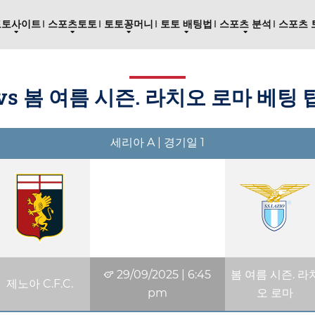
토토사이트
스포츠토토
토토꽁머니
토토 배팅법
스포츠 분석
스포츠 
. vs 봄 여름 시즌. 라치오 로마 베팅 팁
세리아 A | 경기일 1
29/09/2025
|
6:45
봄 여름 시즌. 라
제노아 C.F.C.
pm
오 로마