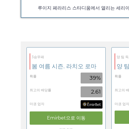
루이지 페라리스 스타디움에서 열리는 세리아 A 
3승무패
양 팀 득
봄 여름 시즌. 라치오 로마
양 팀
확률
확률
39%
최고의 배당률
최고의 
2.61
마권 업자
마권 업
Emirbet
으로 이동