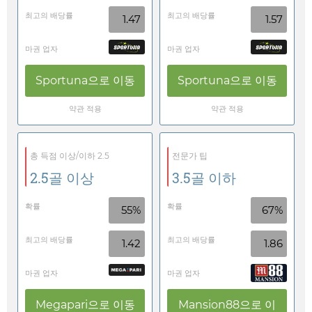
최고의 배당률
최고의 배당률
1.47
1.57
마권 업자
마권 업자
Sportuna
으로 이동
Sportuna
으로 이동
약관 적용
약관 적용
총 득점 이상/이하 2.5
전문가 팁
2.5골 이상
3.5골 이하
확률
확률
55%
67%
최고의 배당률
최고의 배당률
1.42
1.86
마권 업자
마권 업자
Megapari
으로 이동
Mansion88
으로 이