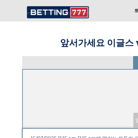
앞서가세요 이글스 v