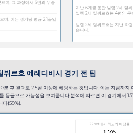
했으며, 그 과정에서 5번의 무승
지난 6개월 동안 빌렘 2세 틸
빌렘 2세 틸뷔르흐는 4번의 
며, 이는 경기당 평균 2.1골입
빌렘 2세 틸뷔르흐는 지난 10경
습니다.
 틸뷔르흐 에레디비시 경기 전 팁
90분 후 결과로 2.5골 이상에 베팅하는 것입니다. 이는 지금까
확률 등급으로 가능성을 보여줍니다.분석에 따르면 이 경기에서
1.
다(59%).
22bet
에서 최고의 배당률
1.76