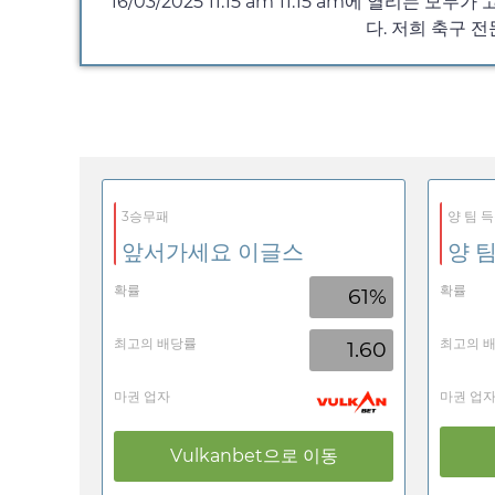
16/03/2025 11:15 am
11:15 am
에 열리는 모두가 
다. 저희 축구 
3승무패
양 팀 득
앞서가세요 이글스
양 팀
확률
확률
61%
최고의 배당률
최고의 
1.60
마권 업자
마권 업
Vulkanbet
으로 이동