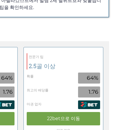
데 아델라쇼스트에서 빌렘 2세 틸뷔르흐와 맞붙습니
 팁을 확인하세요.
전문가 팁
2.5골 이상
확률
64%
64%
최고의 배당률
1.76
1.76
마권 업자
22bet
으로 이동