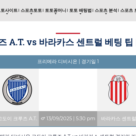
토토사이트
스포츠토토
토토꽁머니
토토 배팅법
스포츠 분석
스포츠 
 A.T. vs 바라카스 센트럴 베팅 팁 
프리메라 디비시온 | 경기일 1
고도이 크루즈 A.T.
13/09/2025
|
5:30 pm
바라카스 센트