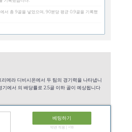
를 기록했습니다.
서 총 9골을 넣었으며, 90분당 평균 0.9골을 기록했
지 프리메라 디비시온에서 두 팀의 경기력을 나타냅니
 경기에서
의 배당률로 2.5골 이하 골이 예상됩니다
베팅하기
약관 적용 | +18