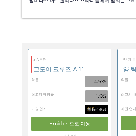
말비나스 아르헨티나스 스타디움에서 열리는 프리메라
3승무패
양 팀 득
고도이 크루즈 A.T.
양 팀
확률
확률
45%
최고의 배당률
최고의 
1.95
마권 업자
마권 업
Emirbet
으로 이동