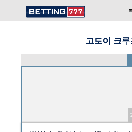
고도이 크루즈