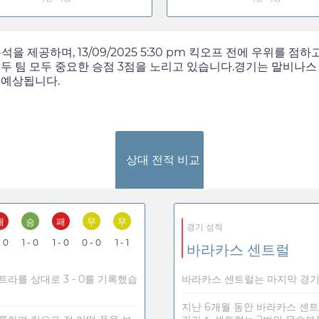
분석을 제공하며,
13/09/2025 5:30 pm
킥오프 전에 우위를 점하고
, 두 팀 모두 중요한 승점 3점을 노리고 있습니다.경기는 말비나
로 예상됩니다.
상대 전적 비교
패
승
패
무
무
경기 성적
- 0
1 - 0
1 - 0
0 - 0
1 - 1
바라카스 센트럴
라를 상대로 3 - 0를 기록했습
바라카스 센트럴는 마지막 경기에
지난 6개월 동안 바라카스 센트