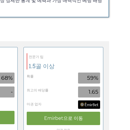
장 상세한 통계 및 예측과 가장 매력적인 베팅 배당
전문가 팁
1.5골 이상
확률
68%
59%
최고의 배당률
-
1.65
마권 업자
Emirbet
으로 이동