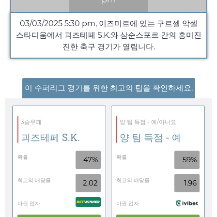
03/03/2025
5:30 pm
, 이즈미르에 있는 구르셀 악셀
스타디움에서 괴즈테페 S.K.와 삼순스포르 간의 흥미진
진한 축구 경기가 열립니다.
이 수퍼리그 경기를 위한 최고의 팁을 확인하세요.
3승무패
양 팀 득점 - 예/아니요
괴즈테페 S.K.
양 팀 득점 - 예
확률
확률
47%
59%
최고의 배당률
최고의 배당률
2.02
1.96
마권 업자
마권 업자