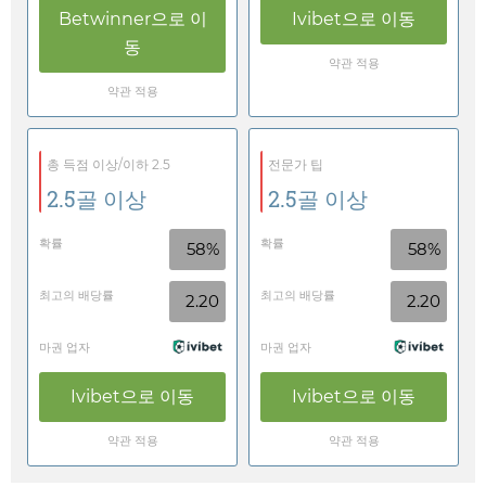
Betwinner
으로 이
Ivibet
으로 이동
동
약관 적용
약관 적용
총 득점 이상/이하 2.5
전문가 팁
2.5골 이상
2.5골 이상
확률
확률
58%
58%
최고의 배당률
최고의 배당률
2.20
2.20
마권 업자
마권 업자
Ivibet
으로 이동
Ivibet
으로 이동
약관 적용
약관 적용