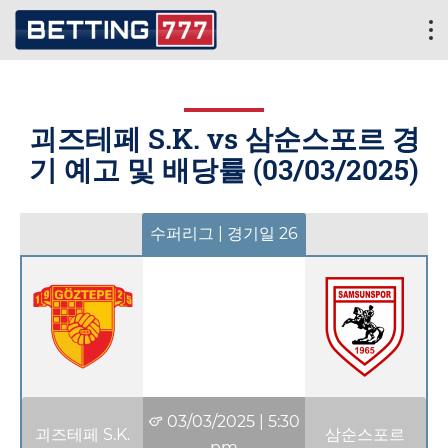
괴즈테페 S.K. vs 삼순스포르 경
기 예고 및 배당률 (
03/03/2025
)
수퍼리그 | 경기일 26
03/03/2025
|
5:30
괴즈테페 S.K.
삼순스포르
pm