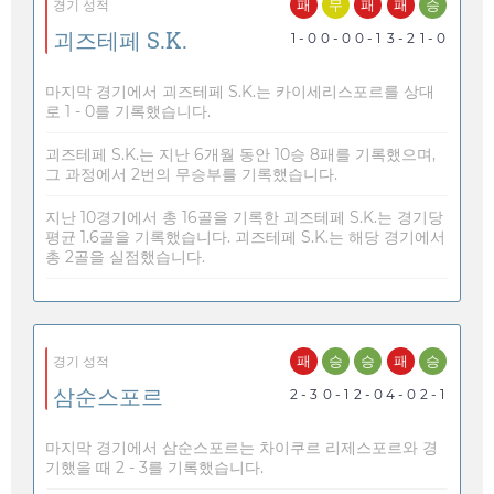
패
무
패
패
승
경기 성적
괴즈테페 S.K.
1 - 0
0 - 0
0 - 1
3 - 2
1 - 0
마지막 경기에서 괴즈테페 S.K.는 카이세리스포르를 상대
로 1 - 0를 기록했습니다.
괴즈테페 S.K.는 지난 6개월 동안 10승 8패를 기록했으며,
그 과정에서 2번의 무승부를 기록했습니다.
지난 10경기에서 총 16골을 기록한 괴즈테페 S.K.는 경기당
평균 1.6골을 기록했습니다. 괴즈테페 S.K.는 해당 경기에서
총 2골을 실점했습니다.
패
승
승
패
승
경기 성적
삼순스포르
2 - 3
0 - 1
2 - 0
4 - 0
2 - 1
마지막 경기에서 삼순스포르는 차이쿠르 리제스포르와 경
기했을 때 2 - 3를 기록했습니다.