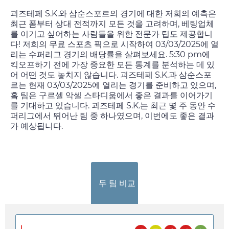
괴즈테페 S.K.와 삼순스포르의 경기에 대한 저희의 예측은
최근 폼부터 상대 전적까지 모든 것을 고려하며, 베팅업체
를 이기고 싶어하는 사람들을 위한 전문가 팁도 제공합니
다! 저희의 무료 스포츠 픽으로 시작하여
03/03/2025
에 열
리는 수퍼리그 경기의 배당률을 살펴보세요.
5:30 pm
에
킥오프하기 전에 가장 중요한 모든 통계를 분석하는 데 있
어 어떤 것도 놓치지 않습니다. 괴즈테페 S.K.과 삼순스포
르는 현재
03/03/2025
에 열리는 경기를 준비하고 있으며,
홈 팀은 구르셀 악셀 스타디움에서 좋은 결과를 이어가기
를 기대하고 있습니다. 괴즈테페 S.K.는 최근 몇 주 동안 수
퍼리그에서 뛰어난 팀 중 하나였으며, 이번에도 좋은 결과
가 예상됩니다.
두 팀 비교