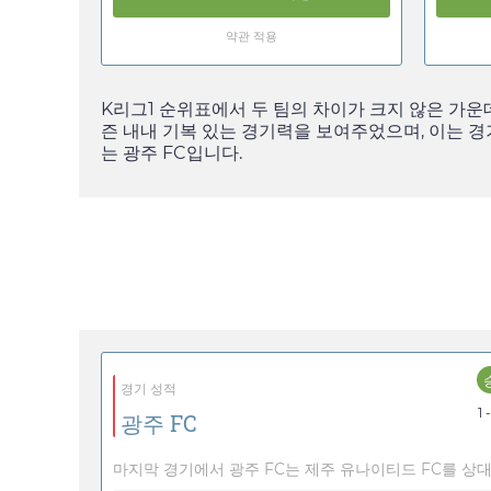
약관 적용
K리그1 순위표에서 두 팀의 차이가 크지 않은 가운데
즌 내내 기복 있는 경기력을 보여주었으며, 이는 경
는 광주 FC입니다.
경기 성적
1 
광주 FC
마지막 경기에서 광주 FC는 제주 유나이티드 FC를 상대로