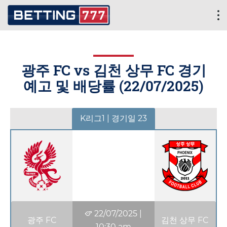
광주 FC vs 김천 상무 FC 경기
예고 및 배당률 (
22/07/2025
)
K리그1 | 경기일 23
22/07/2025
|
광주 FC
김천 상무 FC
10:30 am