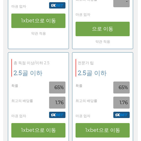
-
마권 업자
마권 업자
1xbet
으로 이동
으로 이동
약관 적용
약관 적용
총 득점 이상/이하 2.5
전문가 팁
2.5골 이하
2.5골 이하
확률
확률
65%
65%
최고의 배당률
최고의 배당률
1.76
1.76
마권 업자
마권 업자
1xbet
으로 이동
1xbet
으로 이동