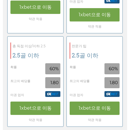
마권 업자
1xbet
으로 이동
1xbet
으로 이동
약관 적용
약관 적용
총 득점 이상/이하 2.5
전문가 팁
2.5골 이하
2.5골 이하
확률
확률
60%
60%
최고의 배당률
최고의 배당률
1.80
1.80
마권 업자
마권 업자
1xbet
으로 이동
1xbet
으로 이동
약관 적용
약관 적용