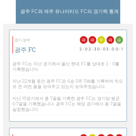
광주 FC와 제주 유나이티드 FC의 경기력 통계
패
패
무
패
승
경기 성적
광주 FC
2 - 0
2 - 3
0 - 0
3 - 0
0 - 1
광주 FC는 지난 경기에서 울산 현대 FC를 상대로 2 - 0를
기록했습니다.
지난 22개월 동안 광주 FC은 6승 5무 11패를 기록하며 킥오
프 전 어떤 폼을 보여주고 있는지 보여주었습니다.
지난 10경기에서 총 7골을 기록한 광주 FC는 경기당 평균
0.7골을 기록했습니다. 광주 FC는 해당 경기에서 총 7골을
실점했습니다.