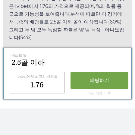
은
Ivibet
에서
1.76
의 가격으로 제공되며, %의 확률 등
급으로 가능성을 보여줍니다.분석에 따르면 이 경기에
서
1.76
의 배당률로 2.5골 이하 골이 예상됩니다(60%).
그리고 두 팀 모두 득점할 확률은 양 팀 득점 - 아니요입
니다(54%).
베스트 팁
2.5골 이하
Ivibet
에서 최고의 배당률
베팅하기
1.76
약관 적용 | +18