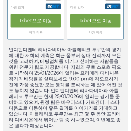
마권 업자
마권 업자
1xbet
으로 이동
1xbet
으로 이동
약관 적용
약관 적용
인디펜디엔테 리바다비아와 아틀레티코 투쿠만의 경기
에 대한 저희의 예측은 최근 폼부터 상대 전적까지 모든
것을 고려하며, 베팅업체를 이기고 싶어하는 사람들을
위한 전문가 팁도 제공합니다! 저희의 무료 스포츠 픽으
로 시작하여
25/01/2026
에 열리는 프리메라 디비시온
경기의 배당률을 살펴보세요.
9:00 pm
에 킥오프하기
전에 가장 중요한 모든 통계를 분석하는 데 있어 어떤 것
도 놓치지 않습니다. 인디펜디엔테 리바다비아과 아틀
레티코 투쿠만는 현재
25/01/2026
에 열리는 경기를 준
비하고 있으며, 원정 팀은 바우티스타 가르간티니 스타
디움으로 이동하여 좋은 결과를 이어가기를 기대하고
있습니다. 아틀레티코 투쿠만는 최근 몇 주 동안 프리메
라 디비시온에서 뛰어난 팀 중 하나였으며, 이번에도 좋
은 결과가 예상됩니다.