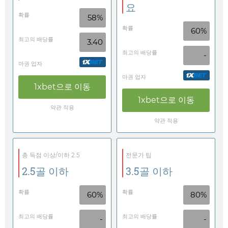
요
확률
58%
확률
60%
최고의 배당률
3.40
최고의 배당률
-
마권 업자
마권 업자
1xbet
으로 이동
1xbet
으로 이동
약관 적용
약관 적용
총 득점 이상/이하 2.5
전문가 팁
2.5골 이하
3.5골 이하
확률
확률
60%
80%
최고의 배당률
최고의 배당률
-
-