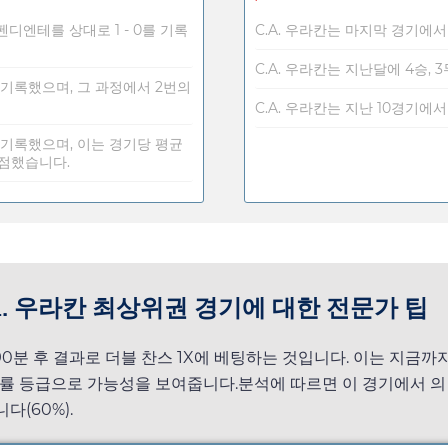
디엔테를 상대로 1 - 0를 기록
C.A. 우라칸는 마지막 경기에서 
C.A. 우라칸는 지난달에 4승, 
 기록했으며, 그 과정에서 2번의
C.A. 우라칸는 지난 10경기에서
 기록했으며, 이는 경기당 평균
실점했습니다.
A. 우라칸 최상위권 경기에 대한 전문가 팁
90분 후 결과로 더블 찬스 1X에 베팅하는 것입니다. 이는 지금
확률 등급으로 가능성을 보여줍니다.분석에 따르면 이 경기에서
의
다(60%).