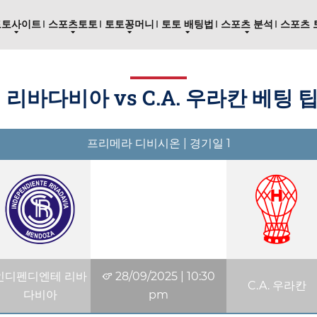
토토사이트
스포츠토토
토토꽁머니
토토 배팅법
스포츠 분석
스포츠 
바다비아 vs C.A. 우라칸 베팅 팁
프리메라 디비시온 | 경기일 1
인디펜디엔테 리바
28/09/2025
|
10:30
C.A. 우라칸
다비아
pm