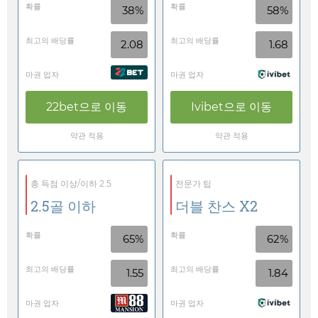
확률
확률
38%
58%
최고의 배당률
최고의 배당률
2.08
1.68
마권 업자
마권 업자
22bet
으로 이동
Ivibet
으로 이동
약관 적용
약관 적용
총 득점 이상/이하 2.5
전문가 팁
2.5골 이하
더블 찬스 X2
확률
확률
65%
62%
최고의 배당률
최고의 배당률
1.55
1.84
마권 업자
마권 업자