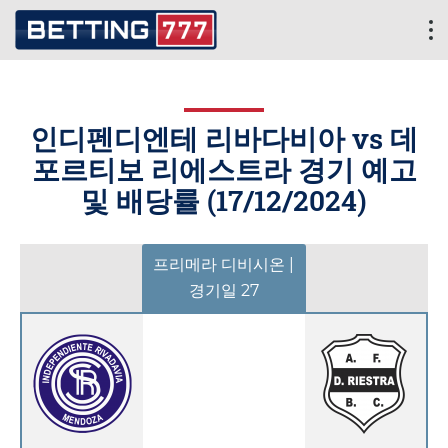
인디펜디엔테 리바다비아 vs 데
포르티보 리에스트라 경기 예고
및 배당률 (
17/12/2024
)
프리메라 디비시온 |
경기일 27