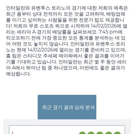
인터밀란와 유벤투스 토리노의 경기에 대한 저희의 예측은
최근 폼부터 상대 전적까지 모든 것을 고려하며, 베팅업체
를 이기고 싶어하는 사람들을 위한 전문가 팁도 제공합니
다! 저희의 무료 스포츠 픽으로 시작하여
14/02/2026
에 열
리는 세리아 A 경기의 배당률을 살펴보세요.
7:45 pm
에
킥오프하기 전에 가장 중요한 모든 통계를 분석하는 데 있
어 어떤 것도 놓치지 않습니다. 인터밀란과 유벤투스 토리
노는 현재
14/02/2026
에 열리는 경기를 준비하고 있으며,
홈 팀은 스타디오 주세페 메아짜에서 좋은 결과를 이어가
기를 기대하고 있습니다. 인터밀란는 최근 몇 주 동안 세리
아 A에서 뛰어난 팀 중 하나였으며, 이번에도 좋은 결과가
예상됩니다.
최근 경기 결과 상세 분석