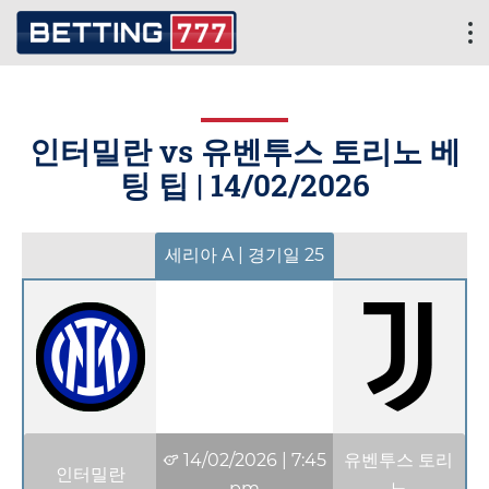
인터밀란 vs 유벤투스 토리노 베
팅 팁 |
14/02/2026
세리아 A | 경기일 25
14/02/2026
|
7:45
유벤투스 토리
인터밀란
pm
노