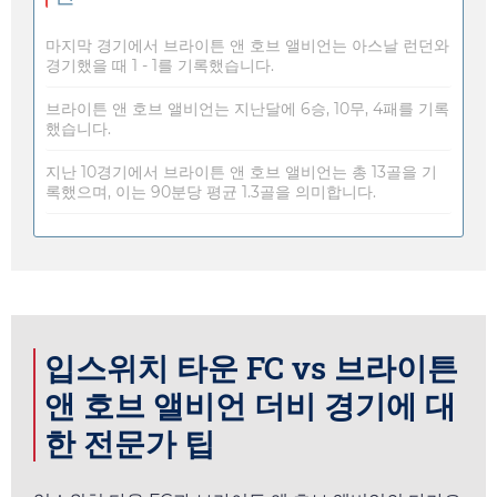
마지막 경기에서 브라이튼 앤 호브 앨비언는 아스날 런던와
경기했을 때 1 - 1를 기록했습니다.
브라이튼 앤 호브 앨비언는 지난달에 6승, 10무, 4패를 기록
했습니다.
지난 10경기에서 브라이튼 앤 호브 앨비언는 총 13골을 기
록했으며, 이는 90분당 평균 1.3골을 의미합니다.
입스위치 타운 FC vs 브라이튼
앤 호브 앨비언 더비 경기에 대
한 전문가 팁