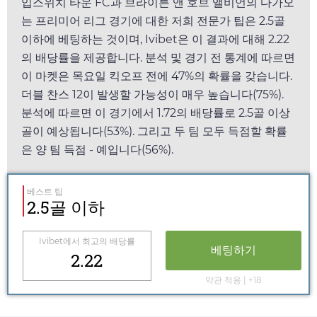
입스위치 타운 FC과 브라이튼 앤 호브 앨비언의 다가오
는 프리미어 리그 경기에 대한 저희 전문가 팁은 2.5골
이하에 베팅하는 것이며,
Ivibet
은 이 결과에 대해
2.22
의 배당률을 제공합니다. 분석 및 경기 전 통계에 따르면
이 마켓은
목요일
킥오프 전에 47%의 확률을 갖습니다.
더블 찬스 12이 발생할 가능성이 매우 높습니다(75%).
분석에 따르면 이 경기에서
1.72
의 배당률로 2.5골 이상
골이 예상됩니다(53%). 그리고 두 팀 모두 득점할 확률
은 양 팀 득점 - 예입니다(56%).
베스트 팁
2.5골 이하
Ivibet
에서 최고의 배당률
베팅하기
2.22
약관 적용 | +18