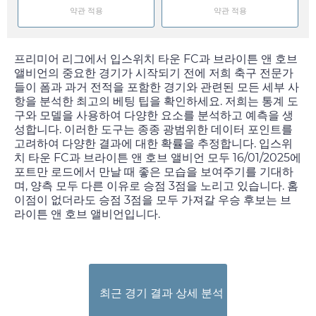
약관 적용
약관 적용
프리미어 리그에서 입스위치 타운 FC과 브라이튼 앤 호브
앨비언의 중요한 경기가 시작되기 전에 저희 축구 전문가
들이 폼과 과거 전적을 포함한 경기와 관련된 모든 세부 사
항을 분석한 최고의 베팅 팁을 확인하세요. 저희는 통계 도
구와 모델을 사용하여 다양한 요소를 분석하고 예측을 생
성합니다. 이러한 도구는 종종 광범위한 데이터 포인트를
고려하여 다양한 결과에 대한 확률을 추정합니다. 입스위
치 타운 FC과 브라이튼 앤 호브 앨비언 모두
16/01/2025
에
포트만 로드에서 만날 때 좋은 모습을 보여주기를 기대하
며, 양측 모두 다른 이유로 승점 3점을 노리고 있습니다. 홈
이점이 없더라도 승점 3점을 모두 가져갈 우승 후보는 브
라이튼 앤 호브 앨비언입니다.
최근 경기 결과 상세 분석