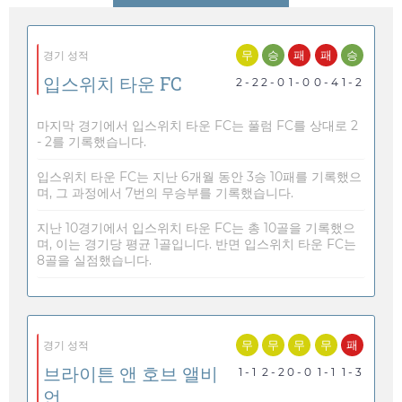
무
승
패
패
승
경기 성적
입스위치 타운 FC
2 - 2
2 - 0
1 - 0
0 - 4
1 - 2
마지막 경기에서 입스위치 타운 FC는 풀럼 FC를 상대로 2
- 2를 기록했습니다.
입스위치 타운 FC는 지난 6개월 동안 3승 10패를 기록했으
며, 그 과정에서 7번의 무승부를 기록했습니다.
지난 10경기에서 입스위치 타운 FC는 총 10골을 기록했으
며, 이는 경기당 평균 1골입니다. 반면 입스위치 타운 FC는
8골을 실점했습니다.
무
무
무
무
패
경기 성적
브라이튼 앤 호브 앨비
1 - 1
2 - 2
0 - 0
1 - 1
1 - 3
언