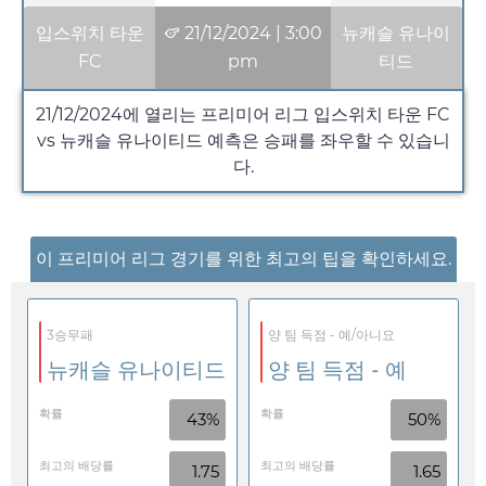
입스위치 타운
21/12/2024
|
3:00
뉴캐슬 유나이
FC
pm
티드
21/12/2024
에 열리는 프리미어 리그 입스위치 타운 FC
vs 뉴캐슬 유나이티드 예측은 승패를 좌우할 수 있습니
다.
이 프리미어 리그 경기를 위한 최고의 팁을 확인하세요.
3승무패
양 팀 득점 - 예/아니요
뉴캐슬 유나이티드
양 팀 득점 - 예
확률
확률
43%
50%
최고의 배당률
최고의 배당률
1.75
1.65