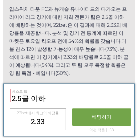
입스위치 타운 FC과 뉴캐슬 유나이티드의 다가오는 프
리미어 리그 경기에 대한 저희 전문가 팁은 2.5골 이하
에 베팅하는 것이며,
22bet
은 이 결과에 대해
2.33
의 배
당률을 제공합니다. 분석 및 경기 전 통계에 따르면 이
마켓은
토요일
킥오프 전에 54%의 확률을 갖습니다.더
블 찬스 12이 발생할 가능성이 매우 높습니다(73%). 분
석에 따르면 이 경기에서
2.33
의 배당률로 2.5골 이하 골
이 예상됩니다(54%). 그리고 두 팀 모두 득점할 확률은
양 팀 득점 - 예입니다(50%).
베스트 팁
2.5골 이하
22bet
에서 최고의 배당률
베팅하기
2.33
약관 적용 | +18