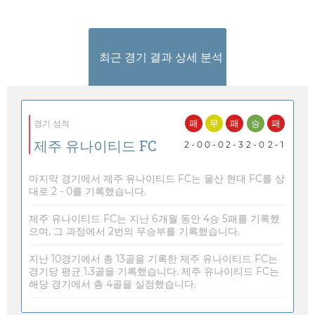
최근 경기 결과 상세 분석
패
무
패
승
패
경기 성적
제주 유나이티드 FC
2 - 0
0 - 0
2 - 3
2 - 0
2 - 1
마지막 경기에서 제주 유나이티드 FC는 울산 현대 FC를 상
대로 2 - 0를 기록했습니다.
제주 유나이티드 FC는 지난 6개월 동안 4승 5패를 기록했
으며, 그 과정에서 2번의 무승부를 기록했습니다.
지난 10경기에서 총 13골을 기록한 제주 유나이티드 FC는
경기당 평균 1.3골을 기록했습니다. 제주 유나이티드 FC는
해당 경기에서 총 4골을 실점했습니다.