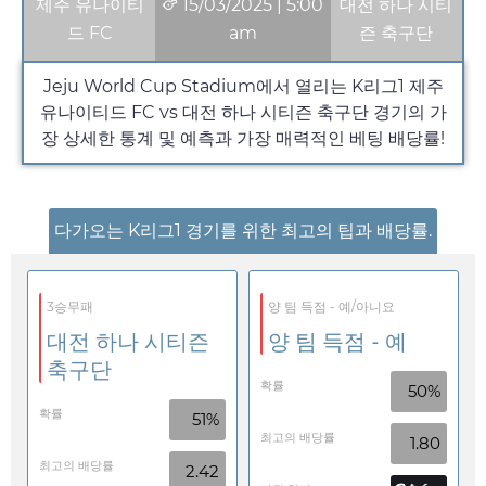
제주 유나이티
15/03/2025
|
5:00
대전 하나 시티
드 FC
am
즌 축구단
Jeju World Cup Stadium에서 열리는 K리그1 제주
유나이티드 FC vs 대전 하나 시티즌 축구단 경기의 가
장 상세한 통계 및 예측과 가장 매력적인 베팅 배당률!
다가오는 K리그1 경기를 위한 최고의 팁과 배당률.
3승무패
양 팀 득점 - 예/아니요
대전 하나 시티즌
양 팀 득점 - 예
축구단
확률
50%
확률
51%
최고의 배당률
1.80
최고의 배당률
2.42