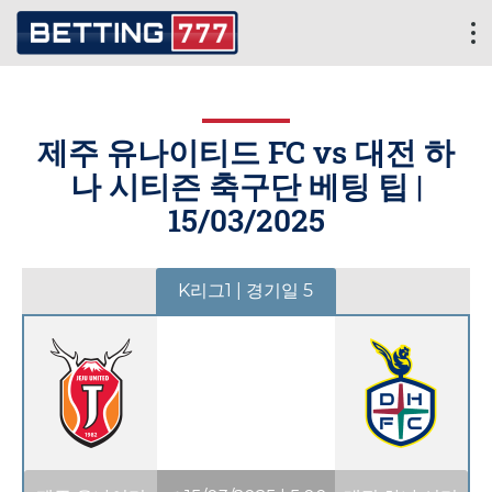
제주 유나이티드 FC vs 대전 하
나 시티즌 축구단 베팅 팁 |
15/03/2025
K리그1 | 경기일 5