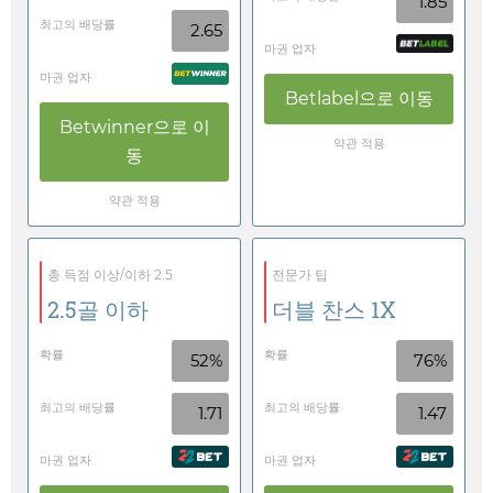
1.85
최고의 배당률
2.65
마권 업자
마권 업자
Betlabel
으로 이동
Betwinner
으로 이
약관 적용
동
약관 적용
총 득점 이상/이하 2.5
전문가 팁
2.5골 이하
더블 찬스 1X
확률
확률
52%
76%
최고의 배당률
최고의 배당률
1.71
1.47
마권 업자
마권 업자