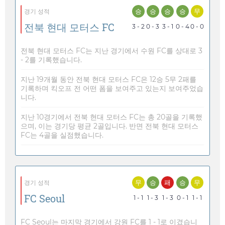
승
승
승
승
무
경기 성적
전북 현대 모터스 FC
3 - 2
0 - 3
3 - 1
0 - 4
0 - 0
전북 현대 모터스 FC는 지난 경기에서 수원 FC를 상대로 3
- 2를 기록했습니다.
지난 19개월 동안 전북 현대 모터스 FC은 12승 5무 2패를
기록하며 킥오프 전 어떤 폼을 보여주고 있는지 보여주었습
니다.
지난 10경기에서 전북 현대 모터스 FC는 총 20골을 기록했
으며, 이는 경기당 평균 2골입니다. 반면 전북 현대 모터스
FC는 4골을 실점했습니다.
무
승
패
승
무
경기 성적
FC Seoul
1 - 1
1 - 3
1 - 3
0 - 1
1 - 1
FC Seoul는 마지막 경기에서 강원 FC를 1 - 1로 이겼습니