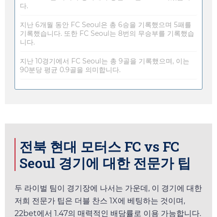
다.
지난 6개월 동안 FC Seoul은 총 6승을 기록했으며 5패를
기록했습니다. 또한 FC Seoul는 8번의 무승부를 기록했습
니다.
지난 10경기에서 FC Seoul는 총 9골을 기록했으며, 이는
90분당 평균 0.9골을 의미합니다.
전북 현대 모터스 FC vs FC
Seoul 경기에 대한 전문가 팁
두 라이벌 팀이 경기장에 나서는 가운데, 이 경기에 대한
저희 전문가 팁은 더블 찬스 1X에 베팅하는 것이며,
22bet
에서
1.47
의 매력적인 배당률로 이용 가능합니다.