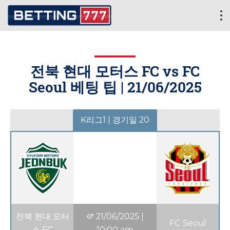
전북 현대 모터스 FC vs FC
Seoul 베팅 팁 |
21/06/2025
K리그1 | 경기일 20
전북 현대 모터
21/06/2025
|
FC Seoul
스 FC
10:00 am