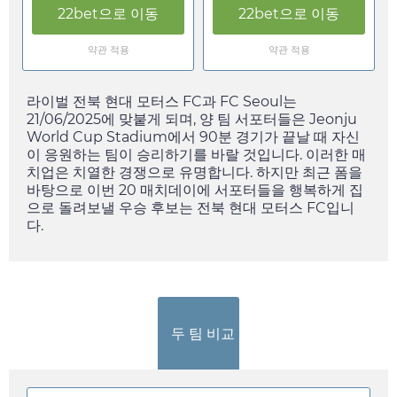
22bet
으로 이동
22bet
으로 이동
약관 적용
약관 적용
라이벌 전북 현대 모터스 FC과 FC Seoul는
21/06/2025
에 맞붙게 되며, 양 팀 서포터들은 Jeonju
World Cup Stadium에서 90분 경기가 끝날 때 자신
이 응원하는 팀이 승리하기를 바랄 것입니다. 이러한 매
치업은 치열한 경쟁으로 유명합니다. 하지만 최근 폼을
바탕으로 이번 20 매치데이에 서포터들을 행복하게 집
으로 돌려보낼 우승 후보는 전북 현대 모터스 FC입니
다.
두 팀 비교