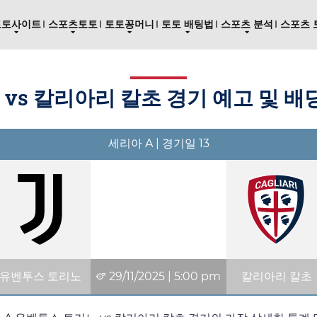
토토사이트
스포츠토토
토토꽁머니
토토 배팅법
스포츠 분석
스포츠 
vs 칼리아리 칼초 경기 예고 및 배당
세리아 A | 경기일 13
유벤투스 토리노
29/11/2025
|
5:00 pm
칼리아리 칼초