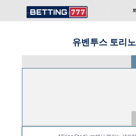
유벤투스 토리노 