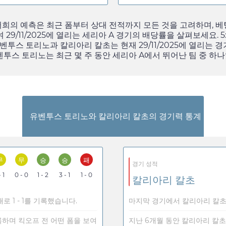
희의 예측은 최근 폼부터 상대 전적까지 모든 것을 고려하며, 
여
29/11/2025
에 열리는 세리아 A 경기의 배당률을 살펴보세요.
5
 유벤투스 토리노과 칼리아리 칼초는 현재
29/11/2025
에 열리는 경기
투스 토리노는 최근 몇 주 동안 세리아 A에서 뛰어난 팀 중 하
유벤투스 토리노와 칼리아리 칼초의 경기력 통계
무
무
승
승
패
경기 성적
- 1
0 - 0
1 - 2
3 - 1
1 - 0
칼리아리 칼초
 1 - 1를 기록했습니다.
마지막 경기에서 칼리아리 칼초는 
록하며 킥오프 전 어떤 폼을 보여
지난 6개월 동안 칼리아리 칼초