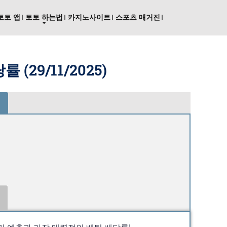
토토 앱
토토 하는법
카지노사이트
스포츠 매거진
률 (
29/11/2025
)