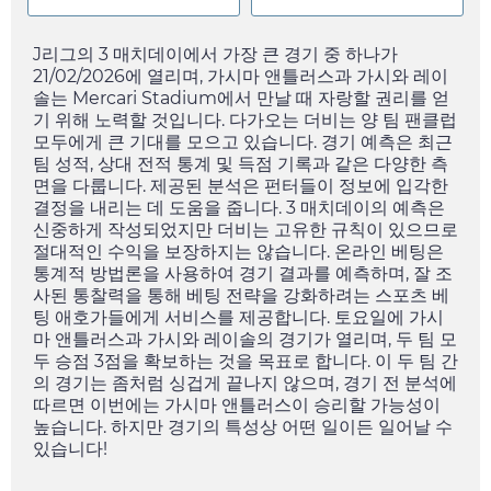
J리그의 3 매치데이에서 가장 큰 경기 중 하나가
21/02/2026
에 열리며, 가시마 앤틀러스과 가시와 레이
솔는 Mercari Stadium에서 만날 때 자랑할 권리를 얻
기 위해 노력할 것입니다. 다가오는 더비는 양 팀 팬클럽
모두에게 큰 기대를 모으고 있습니다. 경기 예측은 최근
팀 성적, 상대 전적 통계 및 득점 기록과 같은 다양한 측
면을 다룹니다. 제공된 분석은 펀터들이 정보에 입각한
결정을 내리는 데 도움을 줍니다. 3 매치데이의 예측은
신중하게 작성되었지만 더비는 고유한 규칙이 있으므로
절대적인 수익을 보장하지는 않습니다. 온라인 베팅은
통계적 방법론을 사용하여 경기 결과를 예측하며, 잘 조
사된 통찰력을 통해 베팅 전략을 강화하려는 스포츠 베
팅 애호가들에게 서비스를 제공합니다.
토요일
에 가시
마 앤틀러스과 가시와 레이솔의 경기가 열리며, 두 팀 모
두 승점 3점을 확보하는 것을 목표로 합니다. 이 두 팀 간
의 경기는 좀처럼 싱겁게 끝나지 않으며, 경기 전 분석에
따르면 이번에는 가시마 앤틀러스이 승리할 가능성이
높습니다. 하지만 경기의 특성상 어떤 일이든 일어날 수
있습니다!