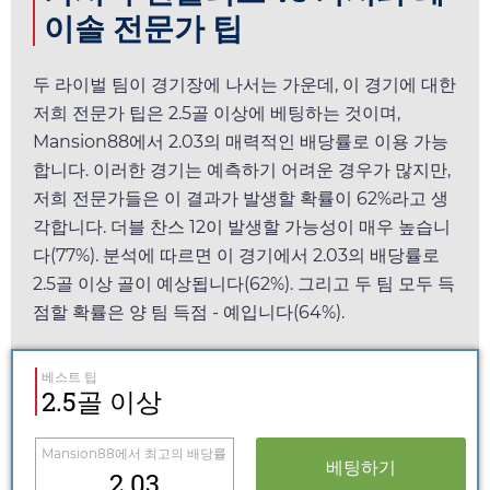
이솔 전문가 팁
두 라이벌 팀이 경기장에 나서는 가운데, 이 경기에 대한
저희 전문가 팁은 2.5골 이상에 베팅하는 것이며,
Mansion88
에서
2.03
의 매력적인 배당률로 이용 가능
합니다. 이러한 경기는 예측하기 어려운 경우가 많지만,
저희 전문가들은 이 결과가 발생할 확률이 62%라고 생
각합니다. 더블 찬스 12이 발생할 가능성이 매우 높습니
다(77%). 분석에 따르면 이 경기에서
2.03
의 배당률로
2.5골 이상 골이 예상됩니다(62%). 그리고 두 팀 모두 득
점할 확률은 양 팀 득점 - 예입니다(64%).
베스트 팁
2.5골 이상
Mansion88
에서 최고의 배당률
베팅하기
2.03