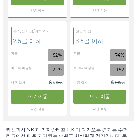
약관 적용
약관 적용
총 득점 이상/이하 2.5
전문가 팁
2.5골 이하
3.5골 이하
확률
확률
52%
74%
최고의 배당률
최고의 배당률
2.29
1.52
마권 업자
마권 업자
으로 이동
으로 이동
약관 적용
약관 적용
카심파사 S.K.과 가지안테프 F.K.의 다가오는 경기는 수퍼
리그에서 매우 기대되는 순위표 최상위권 경기입니다. 두