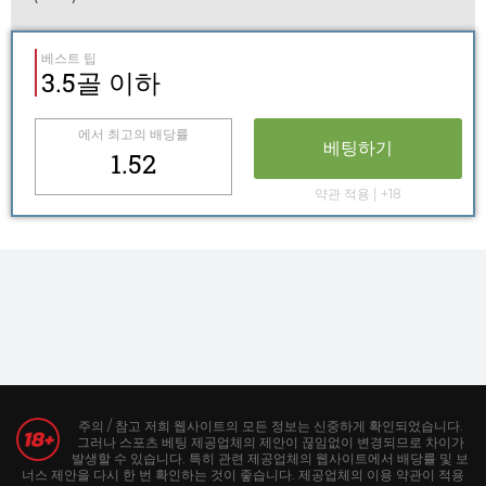
베스트 팁
3.5골 이하
에서 최고의 배당률
베팅하기
1.52
약관 적용 | +18
주의 / 참고 저희 웹사이트의 모든 정보는 신중하게 확인되었습니다.
그러나 스포츠 베팅 제공업체의 제안이 끊임없이 변경되므로 차이가
발생할 수 있습니다. 특히 관련 제공업체의 웹사이트에서 배당률 및 보
너스 제안을 다시 한 번 확인하는 것이 좋습니다. 제공업체의 이용 약관이 적용