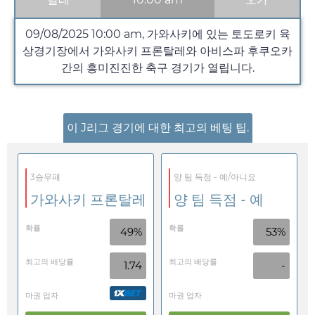
09/08/2025
10:00 am
, 가와사키에 있는 토도로키 육
상경기장에서 가와사키 프론탈레와 아비스파 후쿠오카
간의 흥미진진한 축구 경기가 열립니다.
이 J리그 경기에 대한 최고의 베팅 팁.
3승무패
양 팀 득점 - 예/아니요
가와사키 프론탈레
양 팀 득점 - 예
확률
확률
49%
53%
최고의 배당률
최고의 배당률
1.74
-
마권 업자
마권 업자