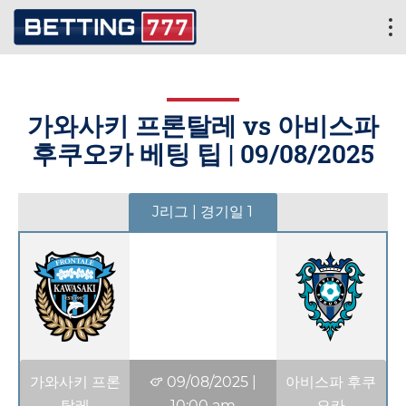
가와사키 프론탈레 vs 아비스파
후쿠오카 베팅 팁 |
09/08/2025
J리그 | 경기일 1
가와사키 프론
09/08/2025
|
아비스파 후쿠
탈레
10:00 am
오카