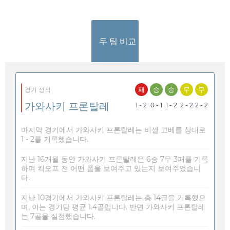
두 팀 비교
패
승
승
무
무
경기 성적
가와사키 프론탈레
1 - 2
0 - 1
1 - 2
2 - 2
2 - 2
마지막 경기에서 가와사키 프론탈레는 비셀 고베를 상대로
1 - 2를 기록했습니다.
지난 16개월 동안 가와사키 프론탈레은 6승 7무 3패를 기록
하며 킥오프 전 어떤 폼을 보여주고 있는지 보여주었습니
다.
지난 10경기에서 가와사키 프론탈레는 총 14골을 기록했으
며, 이는 경기당 평균 1.4골입니다. 반면 가와사키 프론탈레
는 7골을 실점했습니다.