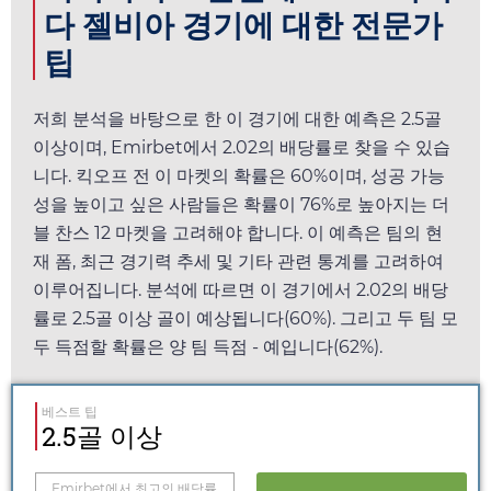
다 젤비아 경기에 대한 전문가
팁
저희 분석을 바탕으로 한 이 경기에 대한 예측은 2.5골
이상이며,
Emirbet
에서
2.02
의 배당률로 찾을 수 있습
니다. 킥오프 전 이 마켓의 확률은 60%이며, 성공 가능
성을 높이고 싶은 사람들은 확률이 76%로 높아지는 더
블 찬스 12 마켓을 고려해야 합니다. 이 예측은 팀의 현
재 폼, 최근 경기력 추세 및 기타 관련 통계를 고려하여
이루어집니다. 분석에 따르면 이 경기에서
2.02
의 배당
률로 2.5골 이상 골이 예상됩니다(60%). 그리고 두 팀 모
두 득점할 확률은 양 팀 득점 - 예입니다(62%).
베스트 팁
2.5골 이상
Emirbet
에서 최고의 배당률