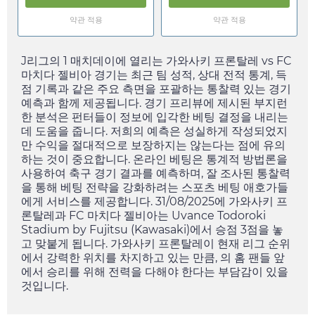
약관 적용
약관 적용
J리그의 1 매치데이에 열리는 가와사키 프론탈레 vs FC
마치다 젤비아 경기는 최근 팀 성적, 상대 전적 통계, 득
점 기록과 같은 주요 측면을 포괄하는 통찰력 있는 경기
예측과 함께 제공됩니다. 경기 프리뷰에 제시된 부지런
한 분석은 펀터들이 정보에 입각한 베팅 결정을 내리는
데 도움을 줍니다. 저희의 예측은 성실하게 작성되었지
만 수익을 절대적으로 보장하지는 않는다는 점에 유의
하는 것이 중요합니다. 온라인 베팅은 통계적 방법론을
사용하여 축구 경기 결과를 예측하며, 잘 조사된 통찰력
을 통해 베팅 전략을 강화하려는 스포츠 베팅 애호가들
에게 서비스를 제공합니다.
31/08/2025
에 가와사키 프
론탈레과 FC 마치다 젤비아는 Uvance Todoroki
Stadium by Fujitsu (Kawasaki)에서 승점 3점을 놓
고 맞붙게 됩니다. 가와사키 프론탈레이 현재 리그 순위
에서 강력한 위치를 차지하고 있는 만큼, 의 홈 팬들 앞
에서 승리를 위해 전력을 다해야 한다는 부담감이 있을
것입니다.