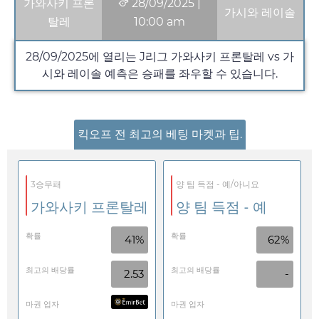
가와사키 프론
28/09/2025
|
가시와 레이솔
탈레
10:00 am
28/09/2025
에 열리는 J리그 가와사키 프론탈레 vs 가
시와 레이솔 예측은 승패를 좌우할 수 있습니다.
킥오프 전 최고의 베팅 마켓과 팁.
3승무패
양 팀 득점 - 예/아니요
가와사키 프론탈레
양 팀 득점 - 예
확률
확률
41%
62%
최고의 배당률
최고의 배당률
2.53
-
마권 업자
마권 업자