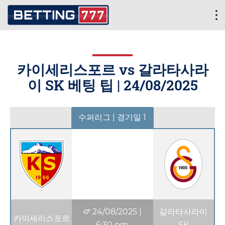
카이세리스포르 vs 갈라타사라
이 SK 베팅 팁 |
24/08/2025
수퍼리그 | 경기일 1
24/08/2025
|
갈라타사라이
카이세리스포르
6:30 pm
SK