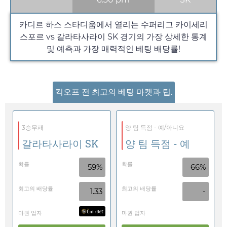
카디르 하스 스타디움에서 열리는 수퍼리그 카이세리
스포르 vs 갈라타사라이 SK 경기의 가장 상세한 통계
및 예측과 가장 매력적인 베팅 배당률!
킥오프 전 최고의 베팅 마켓과 팁.
3승무패
양 팀 득점 - 예/아니요
갈라타사라이 SK
양 팀 득점 - 예
확률
확률
59%
66%
최고의 배당률
최고의 배당률
1.33
-
마권 업자
마권 업자