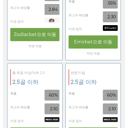
확률
55%
최고의 배당률
2.84
최고의 배당률
2.30
마권 업자
마권 업자
Zodiacbet
으로 이동
Emirbet
으로 이동
약관 적용
약관 적용
총 득점 이상/이하 2.5
전문가 팁
2.5골 이하
2.5골 이하
확률
확률
60%
60%
최고의 배당률
최고의 배당률
2.10
2.10
마권 업자
마권 업자