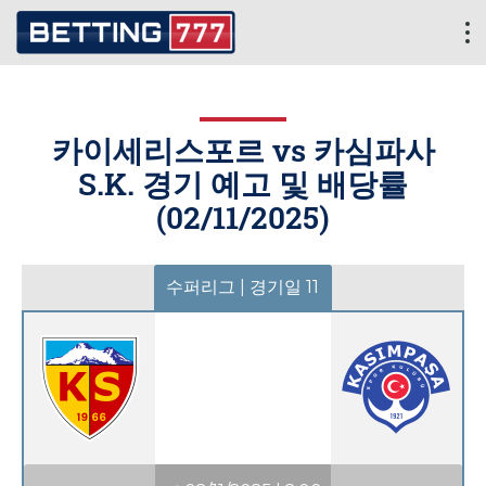
카이세리스포르 vs 카심파사
S.K. 경기 예고 및 배당률
(
02/11/2025
)
수퍼리그 | 경기일 11